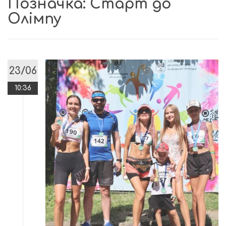
Позначка:
Старт до
Олімпу
23/06
10:36