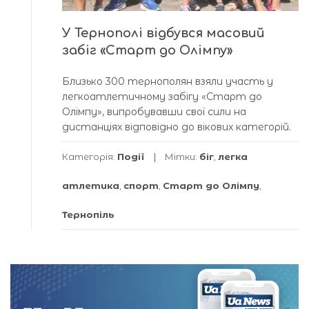
У Тернополі відбувся масовий
забіг «Старт до Олімпу»
Близько 300 тернополян взяли участь у
легкоатлетичному забігу «Старт до
Олімпу», випробувавши свої сили на
дистанціях відповідно до вікових категорій.
Категорія:
Події
Мітки:
біг
,
легка
атлетика
,
спорт
,
Старт до Олімпу
,
Тернопіль