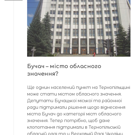
Бучач – місто обласного
значення?
Ще однин населений пункт на Тернопільщині
може стати містом обласного значення.
Депутати Бучацької міської та районної
ради підтримали рішення щодо віднесення
міста Бучач до категорії міст обласного
значення. Тепер потрібно, щоб дане
клопотання підтримали в Тернопільській
обласній раді та у Верховній Раді України.