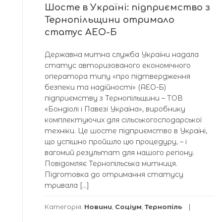
Шосте в Україні: підприємство з
Тернопільщини отримало
статус АЕО-Б
Державна митна служба України надала
статус авторизованого економічного
оператора типу «про підтвердження
безпеки та надійності» (АЕО-Б)
підприємству з Тернопільщини – ТОВ
«Бондіолі і Павезі Україна», виробнику
комплектуючих для сільськогосподарської
техніки. Це шосте підприємство в Україні,
що успішно пройшло цю процедуру, – і
вагомий результат для нашого регіону.
Повідомляє Тернопільська митниця.
Підготовка до отримання статусу
тривала […]
Категорія:
Новини
,
Соціум
,
Тернопіль