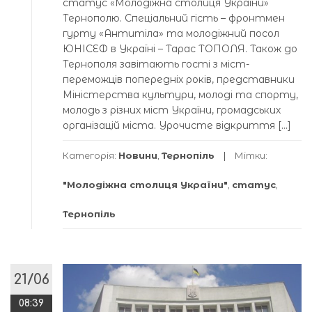
статус «Молодіжна столиця України»
Тернополю. Спеціальний гість – фронтмен
гурту «Антитіла» та молодіжний посол
ЮНІСЕФ в Україні – Тарас ТОПОЛЯ. Також до
Тернополя завітають гості з міст-
переможців попередніх років, представники
Міністерства культури, молоді та спорту,
молодь з різних міст України, громадських
організацій міста. Урочисте відкриття […]
Категорія:
Новини
,
Тернопіль
Мітки:
"Молодіжна столиця України"
,
статус
,
Тернопіль
21/06
08:39