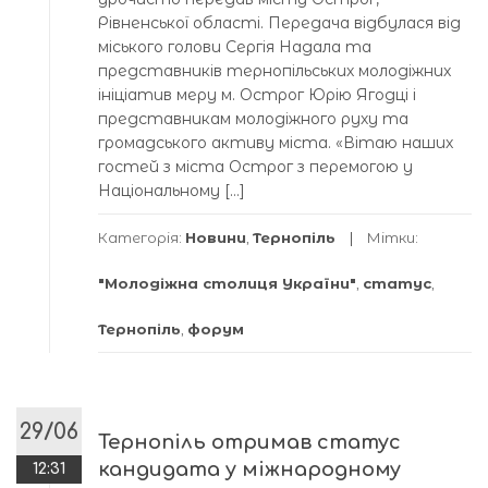
Рівненської області. Передача відбулася від
міського голови Сергія Надала та
представників тернопільських молодіжних
ініціатив меру м. Острог Юрію Ягодці і
представникам молодіжного руху та
громадського активу міста. «Вітаю наших
гостей з міста Острог з перемогою у
Національному […]
Категорія:
Новини
,
Тернопіль
Мітки:
"Молодіжна столиця України"
,
статус
,
Тернопіль
,
форум
29/06
Тернопіль отримав статус
кандидата у міжнародному
12:31