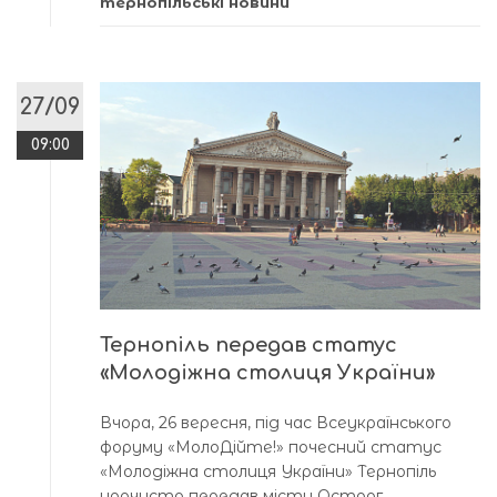
тернопільські новини
27/09
09:00
Тернопіль передав статус
«Молодіжна столиця України»
Вчора, 26 вересня, під час Всеукраїнського
форуму «МолоДійте!» почесний статус
«Молодіжна столиця України» Тернопіль
урочисто передав місту Острог,