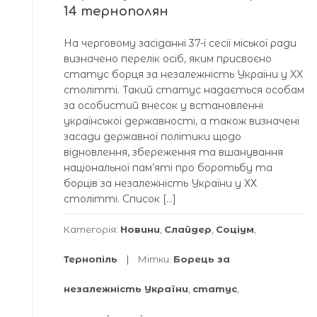
14 тернополян
На черговому засіданні 37-ї сесії міської ради
визначено перелік осіб, яким присвоєно
статус борця за незалежність України у XX
столітті. Такий статус надається особам
за особистий внесок у встановленні
української державності, а також визначені
засади державної політики щодо
відновлення, збереження та вшанування
національної пам’яті про боротьбу та
борців за незалежність України у ХХ
столітті. Список […]
Категорія:
Новини
,
Слайдер
,
Соціум
,
Тернопіль
Мітки:
Борець за
незалежність України
,
статус
,