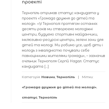
проекті
Тернопіль отримав статус кандидата у
проекті «Громада дружня до дітей та
молоді». «У Тернополі протягом останніх
десяти років ми створюємо молодіжні
центри, будуємо спортивні майданчики,
інклюзивно-ресурсні центри, зелені зони для
дітей та молоді. Ми робимо усе, щоб діти і
молодь з інвалідністю почували себе
повноцінними жителями громади», – зазначив
очільник Тернополя Сергій Надал. Статус
кандидата […]
Категорія:
Новини
,
Тернопіль
Мітки:
«Громада дружня до дітей та молоді»
,
статус
,
Тернопіль