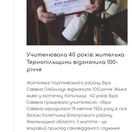
Учителювала 40 років: жителька
Тернопільщини відзначила 100-
річчя
Жителька Чортківського району Віра
Савівна Олійничук відзначила 100-річчя. Жінка
живе у містечку Копичинці. 40 років Віра
Савівна працювала учителькою. «Віра
Савівна народилася 19 квітня 1924 року в селі
Великі Колетинці Білогірського району
Хмельницької області. Її життя – це
яскравий приклад самовідданого служіння