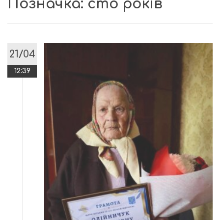
Позначка:
сто років
21/04
12:39