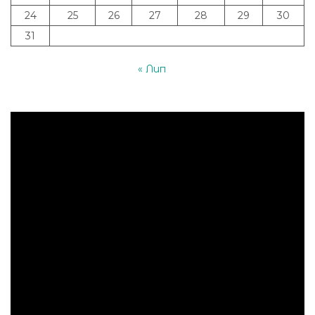
24
25
26
27
28
29
30
31
« Лип