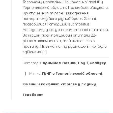
Головному управлінні Національної поліції у
Тернопільській області. Поліцейські з’ясували,
що спричинив тілесні ушкодження
потерпілому його рідний брат. Хлопці
посварилися і старший вистрелив
молодшому у ногу з пневматичної гвинтівки.
За місцем події поліцейські опитали 22-
річного зловмисника, той визнав свою
провину. Пневматичну рушницю з якої було
здійснено […]
Категорія:
Кримінал
,
Новини
,
Події
,
Слайдер
Мітки:
ГУНП в Тернопільській області
,
сімейний конфлікт
,
стріляв у людину
,
Теребовля