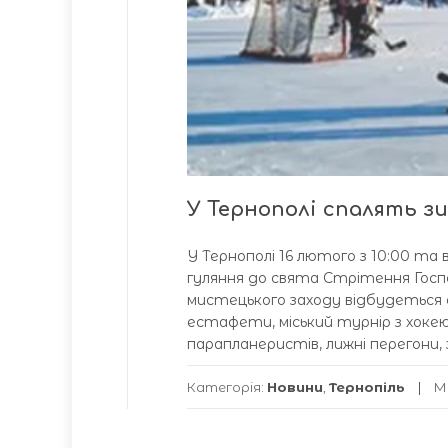
У Тернополі спалять з
У Тернополі 16 лютого з 10:00 та
гуляння до свята Стрітення Гос
мистецького заходу відбудеться о
естафети, міський турнір з хокею
парапланеристів, лижні перегони,
Категорія:
Новини
,
Тернопіль
М