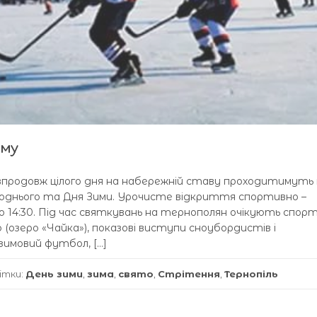
иму
 впродовж цілого дня на набережній ставу проходитимуть 
поднього та Дня Зими. Урочисте відкриття спортивно –
 14:30. Під час святкувань на тернополян очікують спорт
 (озеро «Чайка»), показові виступи сноубордистів і
 зимовий футбол, […]
ітки:
День зими
,
зима
,
свято
,
Стрітення
,
Тернопіль