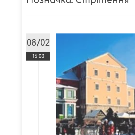
Позначка:
Стрітення
08/02
15:03