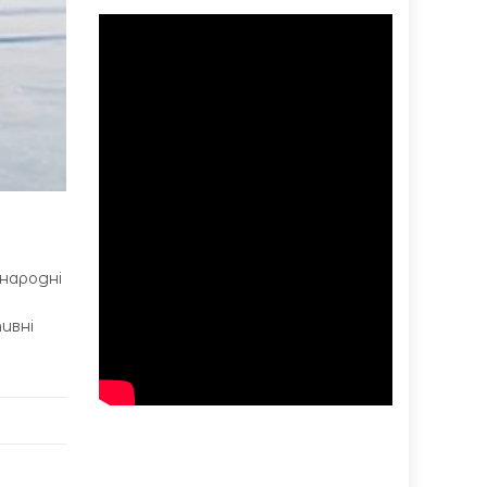
народні
ивні