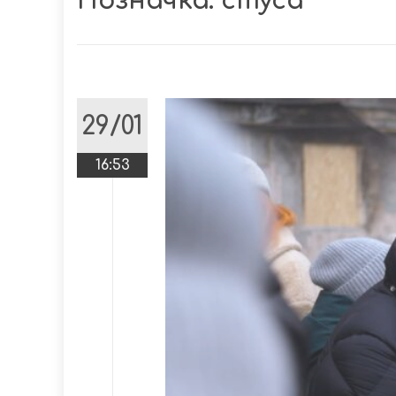
Позначка:
стуса
29/01
16:53