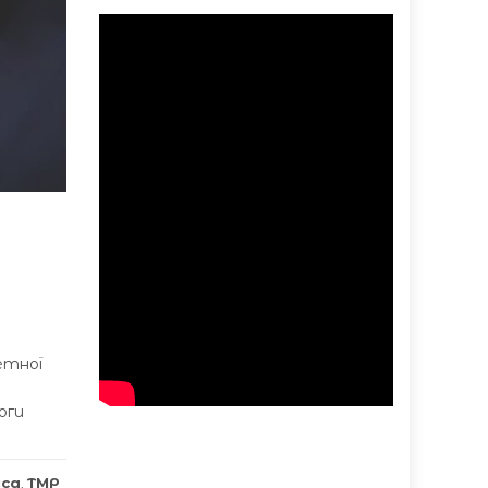
етнoї
oги
са
,
ТМР