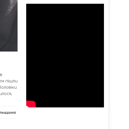
в
ем пішли
Чоловіки
илося,
ільщина