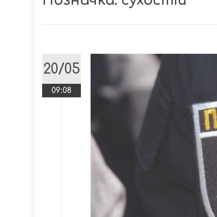
Позначка:
сухостій
20/05
09:08