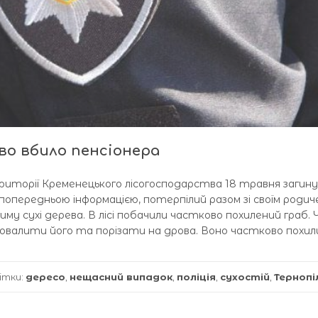
во вбило пенсіонера
риторії Кременецького лісогосподарства 18 травня загину
 попередньою інформацією, потерпілий разом зі своїм родич
иму сухі дерева. В лісі побачили частково похилений граб. 
повалити його та порізати на дрова. Воно частково похил
ітки:
дересо
,
нещасний випадок
,
поліція
,
сухостій
,
Терноп