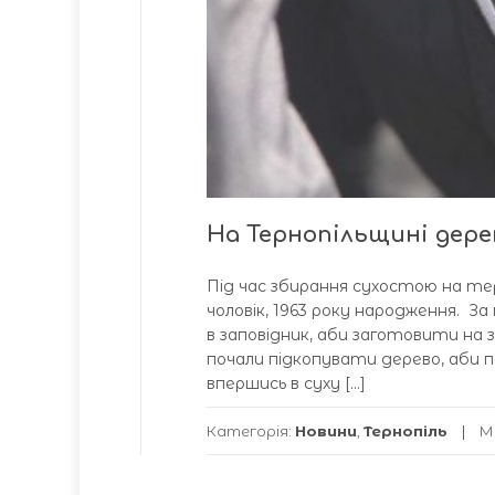
На Тернопільщині дере
Під час збирання сухостою на те
чоловік, 1963 року народження. За
в заповідник, аби заготовити на з
почали підкопувати дерево, аби 
впершись в суху […]
Категорія:
Новини
,
Тернопіль
М