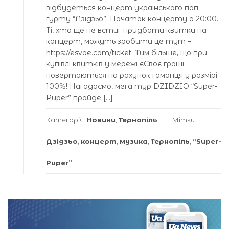
відбудеться концерт українського поп-
гурту “Дзідзьо”. Початок концерту о 20:00.
Ті, хто ще не встиг придбати квитки на
концерт, можуть зробити це тут –
https://esvoe.com/ticket. Тим більше, що при
купівлі квитків у мережі єСвоє гроші
повертаються на рахунок гаманця у розмірі
100%! Нагадаємо, мега тур DZIDZIO “Super-
Puper” пройде […]
Категорія:
Новини
,
Тернопіль
Мітки:
Дзідзьо
,
концерт
,
музика
,
Тернопіль
,
“Super-
Puper”