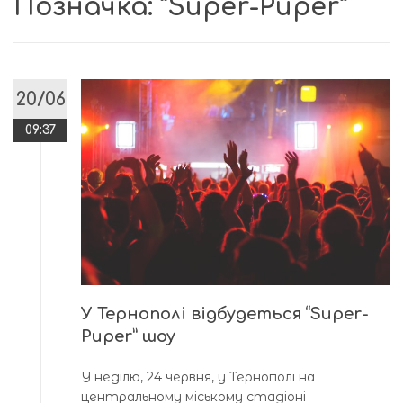
Позначка:
“Super-Puper”
20/06
09:37
У Тернополі відбудеться “Super-
Puper” шоу
У неділю, 24 червня, у Тернополі на
центральному міському стадіоні