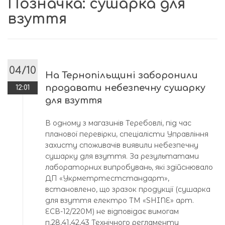
Позначка:
сушарка для
взуття
04/10
На Тернопільщині заборонили
продавати небезпечну сушарку
12:01
для взуття
В одному з магазинів Теребовлі, під час
планової перевірки, спеціалісти Управління
захисту споживачів виявили небезпечну
сушарку для взуття. За результатами
лабораторних випробувань, які здійснювало
ДП «Укрметртестстандарт»,
встановлено, що зразок продукції (сушарка
для взуття електро ТМ «SHINE» арт.
ЕСВ-12/220М) не відповідає вимогам
п.28,41,42,43 Технічного регламенту