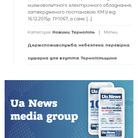
низьковольтного електричного обладнання,
затвердженого постановою КМУ від
16.12.2015р. №1067, а саме […]
Категорія:
Новини
,
Тернопіль
Мітки:
Держспоживслужба
,
небезпека
,
перевірка
,
сушарка для взуття
,
Тернопільщина