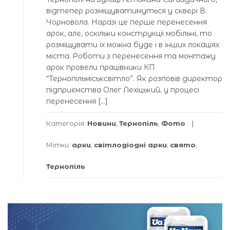
відтепер розміщуватимуться у сквері В.
Чорновола. Наразі це перше перенесення
арок, але, оскільки конструкції мобільні, то
розміщувати їх можна буде і в інших локаціях
міста. Роботи з перенесення та монтажу
арок провели працівники КП
“Тернопільміськсвітло”. Як розповів директор
підприємства Олег Лехіцький, у процесі
перенесення […]
Категорія:
Новини
,
Тернопіль
,
Фото
Мітки:
арки
,
світлодіодні арки
,
свято
,
Тернопіль