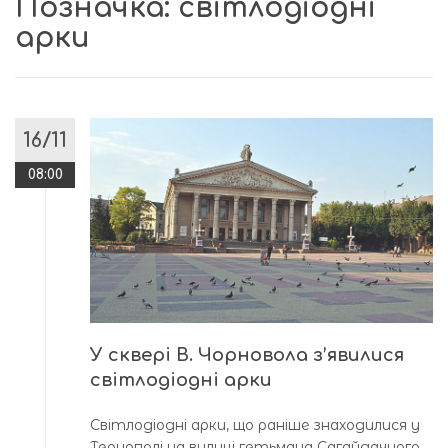
Позначка:
світлодіодні
арки
16/11
08:00
У сквері В. Чорновола з’явилися
світлодіодні арки
Світлодіодні арки, що раніше знаходилися у
Тернополі на вулиці гетьмана Сагайдачного,