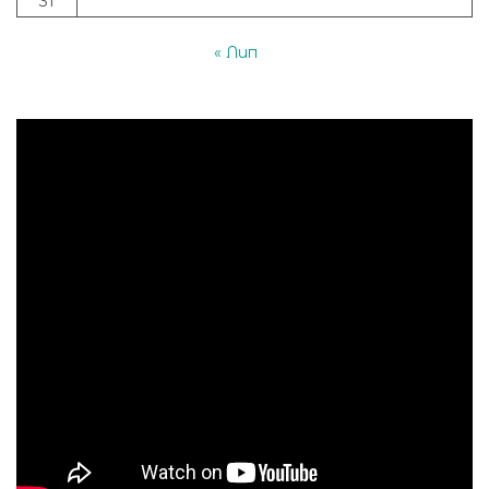
31
« Лип