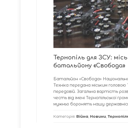
Тернопіль для ЗСУ: міс
батальйону «Свобода»
Батальйон «Свобода» Національної
Техніка передана міським головою
передовій. Загальна вартість роз
честь від імені Тернопільської гр
мужньо боронять нашу державніст
Категорія:
Війна
,
Новини
,
Тернопіл