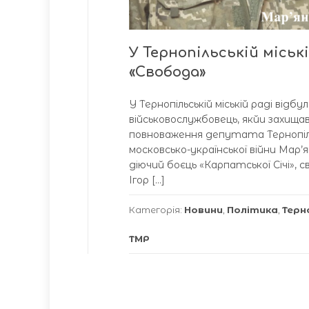
У Тернопільській міськ
«Свобода»
У Тернопільській міській раді відб
військовослужбовець, якйи захищав
повноваження депутата Тернопільс
московсько-української війни Ма
діючий боєць «Карпатської Січі», 
Ігор […]
Категорія:
Новини
,
Політика
,
Терн
ТМР