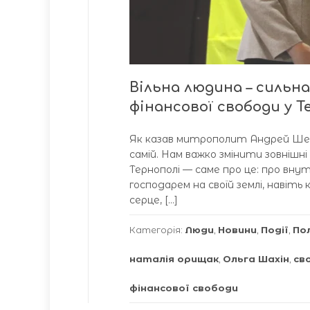
Вільна людина – сильн
фінансової свободи у Т
Як казав митрополит Андрей Шеп
самій. Нам важко змінити зовнішні
Тернополі — саме про це: про внут
господарем на своїй землі, навіт
серце, […]
Категорія:
Люди
,
Новини
,
Події
,
По
наталія орищак
,
Ольга Шахін
,
св
фінансової свободи