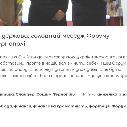
а держава: головний меседж Форуму
ернополі
тицький: «Ключ до перетворення України знаходиться в 
 обставини, проте в нашій волі змінити себе». І цей Форум
рішню опору, фінансову гідність і відповідальність бути
ь коли навколо війна. Коли щоденні новини змушують завми
літика
,
Слайдер
,
Соціум
,
Тернопіль
Мітки:
анжеліка ру
обода
,
фінанси
,
фінансова грамотність
,
фортеця
,
Форум