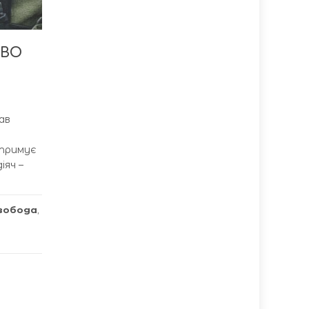
 ВО
ав
отримує
іяч –
вобода
,