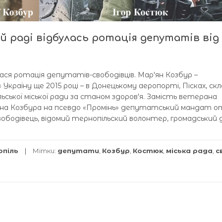
ій раді відбулась ротація депутатів від
улася ротація депутатів-свободівців. Марʼян Козбур –
 Україну ще 2015 році – в Донецькому аеропорті, Пісках, скл
ької міської ради за станом здоровʼя. Замість ветерана
р’яна Козбура на псевдо «Промінь» депутатський мандат 
свободівець, відомий тернопільский волонтер, громадський д
опіль
Мітки:
депутати
,
Козбур
,
Костюк
,
міська рада
,
с