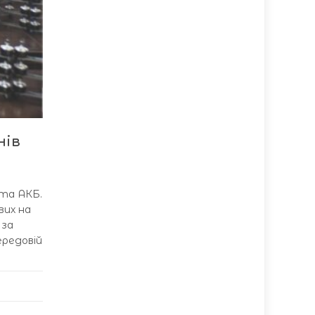
нів
 та АКБ.
вих на
 за
ередовій
Р