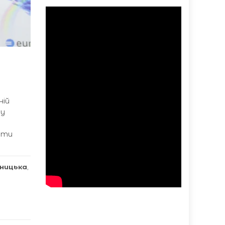
ній
 у
рати
дницька
,