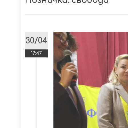
Позначка:
свобода
30/04
17:47