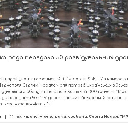
ька рада передала 50 розвідувальних дро
 гвардії України отримав 50 FPV-дронів SoKill-7 з камерою
 Тернополя Сергієм Надалом для потреб українських військо
відувального обладнання становить 454 000 гривень. “Маю
омади передати 50 FPV-дронів нашим військовим. Хлопці на п
ь та незалежність. […]
ь
Мітки:
дрони
,
міська рада
,
свобода
,
Сергій Надал
,
ТМ