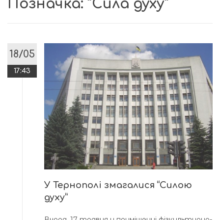
Позначка:
“Сила духу”
18/05
17:43
У Тернополі змагалися “Силою
духу”
Вчора, 17 травня у приміщенні фізкультурно-