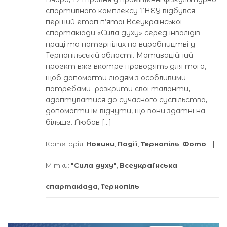
спортивного комплексу ТНЕУ відбувся
перший етап п’ятої Всеукраїнської
спартакіади «Сила духу» серед інвалідів
праці та потерпілих на виробництві у
Тернопільській області. Мотиваційний
проект вже вкотре проводять для того,
щоб допомогти людям з особливими
потребами розкрити свої таланти,
адаптуватися до сучасного суспільства,
допомогти їм відчути, що вони здатні на
більше. Любов […]
Категорія:
Новини
,
Події
,
Тернопіль
,
Фото
Мітки:
"Сила духу"
,
Всеукраїнська
спартакіада
,
Тернопіль