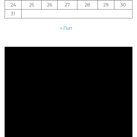
24
25
26
27
28
29
30
31
« Лип