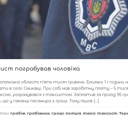
ист пограбував чоловіка
ільської області п’ять тисяч гривень. Близько 1-ї години н
хати в село Смиківці. При собі мав заробітну плату – 5 тис
ресою, розрахувався з таксистом. Заплатив за проїзд 95 гр
що у гаманці пасажира є гроші. Тому пішов […]
ітки:
грабіж
,
грабіжник
,
гроші
,
поліція
,
таксі
,
таксист
,
Тер