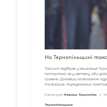
На Тернопільщині такс
Таксист відібрав у мешканця Терноп
потерпілий сів у автівку, аби дої
гривень. Доїхавши за вказаною ад
та вийшов. Кермувальник помітив, 
Категорія:
Новини
,
Тернопіль
М
Тернопільщина