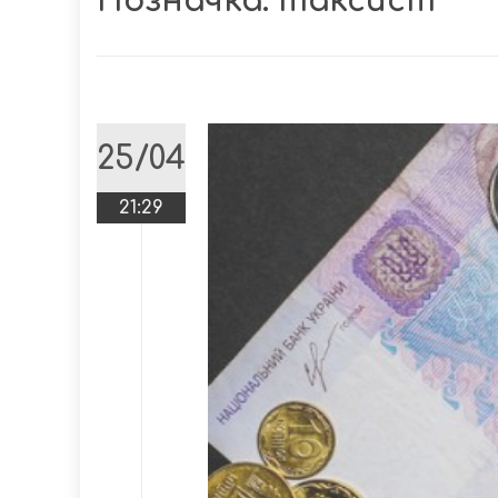
Позначка:
таксист
25/04
21:29