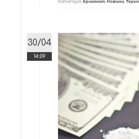
Категорія:
Кримінал
,
Новини
,
Терн
30/04
14:09