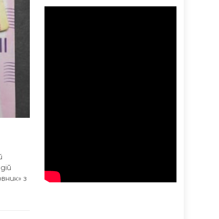
й
дій
вник» з