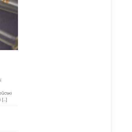
ї
йські
 […]