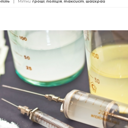
опіль
Мітки:
гроші
,
поліція
,
таксист
,
шайхрай