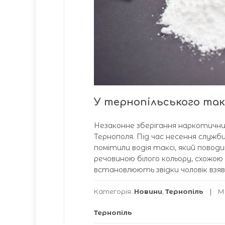
У тернопільського та
Незаконне зберігання наркотични
Тернополя. Під час несення служби
помітили водія таксі, який поводив
речовиною білого кольору, схожою
встановлюють звідки чоловік взяв
Категорія:
Новини
,
Тернопіль
М
Тернопіль