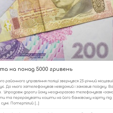
та на понад 5000 гривень
ого районного управління поліції звернувся 23-річний місцеви
ує. До нього зателефонував невідомий і замовив поїздку. Во
я. Упродовж дороги йому неодноразово телефонував «замо
ти та перерахувати кошти на його банківську карту під
 сумі. Потерпілий […]