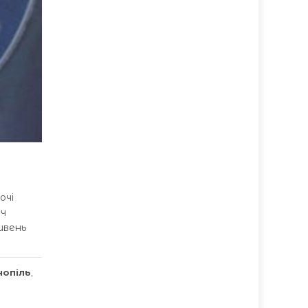
очі
яч
ивень
нопіль
,