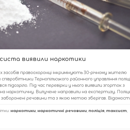
ксиста виявили наркотики
х засобів правоохоронці інкримінують 30-річному жителю
 співробітники Тернопільського районного управління поліці
ся підозріло. Під час перевірки у нього виявили згорток з
 на наркотичну. Вилучене направили на експертизу. Поліце
 заборонені речовини та з якою метою зберігав. Відомості
ітки:
наркотики
,
наркотичні речовини
,
поліція
,
таксист
,