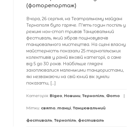
(фоторепортаж)
Вчора, 26 серпня, на Театральному майдані
Тернополя було гаряче. П’ять годин поспіль у
режимі нон-стоп тривав Танцювальний
фестиваль, який зібрав поціновувачів
танцювального мистецтва. На сцені власну
майстерність показали 25 тернопільських
колективів у різній віковій категорії, а саме
від 5 до 30 років. Найбільше глядачі
захоплювалися маленькими танцюристами,
які незважаючи на свій юний вік зуміли
показати, […]
Категорія:
Відео
,
Новини
,
Тернопіль
,
Фото
Мітки:
свято
,
танці
,
Танцювальний
фестиваль
,
Тернопіль
,
фестиваль