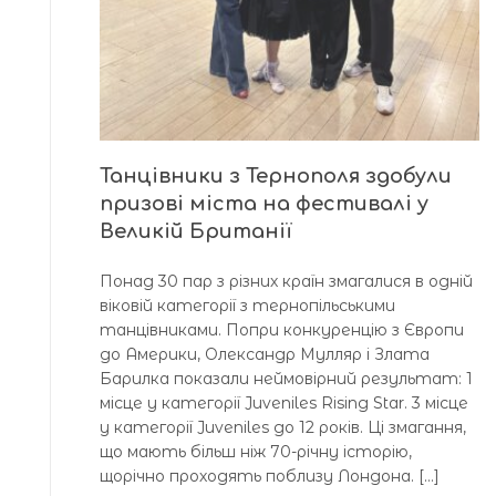
Танцівники з Тернополя здобули
призові міста на фестивалі у
Великій Британії
Понад 30 пар з різних країн змагалися в одній
віковій категорії з тернопільськими
танцівниками. Попри конкуренцію з Європи
до Америки, Олександр Мулляр і Злата
Барилка показали неймовірний результат: 1
місце у категорії Juveniles Rising Star. 3 місце
у категорії Juveniles до 12 років. Ці змагання,
що мають більш ніж 70-річну історію,
щорічно проходять поблизу Лондона. […]