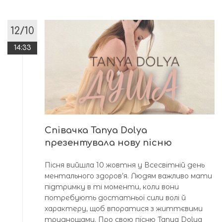
12/10
14:33
Співачка Tanya Dolya
презентувала нову пісню
Пісня вийшла 10 жовтня у Всесвітній день
ментального здоров’я. Людям важливо мати
підтримку в ті моменти, коли вони
потребують достатньої сили волі й
характеру, щоб впоратися з життєвими
труднощами. Про свою пісню Tanya Dolya