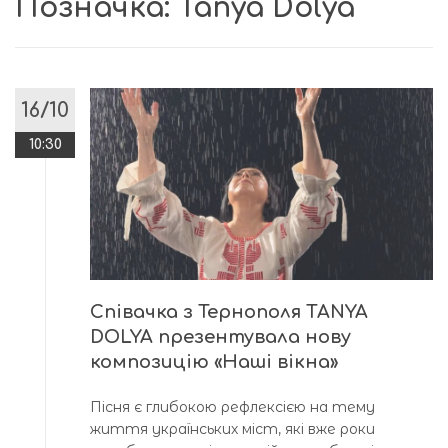
Позначка:
Tanya Dolya
16/10
10:30
Співачка з Тернополя TANYA
DOLYA презентувала нову
композицію «Наші вікна»
Пісня є глибокою рефлексією на тему
життя українських міст, які вже роки