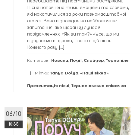
перебувають під постійними обстрілами.
Пісня наповнена тими емоціями та словами,
які накопичилися за роки повномасштабної
агресії. Вона відповідає на найболючіше
запитання, яке щоранку лунає в
повідомленнях: «Як ви там?» «Усе, що ми
відчуваємо в ці роки, – воно в цій пісні.
Кожного разу […]
Категорія:
Новини
,
Події
,
Слайдер
,
Тернопіль
Мітки:
Tanya Dolya
,
«Наші вікна»
,
Презентація пісні
,
Тернопільська співачка
06/10
10:35