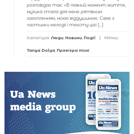
розповідає так: «В певний момент життя,
музика стала для мене рятівним
захопленням, моєю віддушиною. Саме з
частинки мелодії і тексту цієї […]
Категорія:
Люди
,
Новини
,
Події
Мітки:
Tanya Dolya
,
Премʼєра пісні