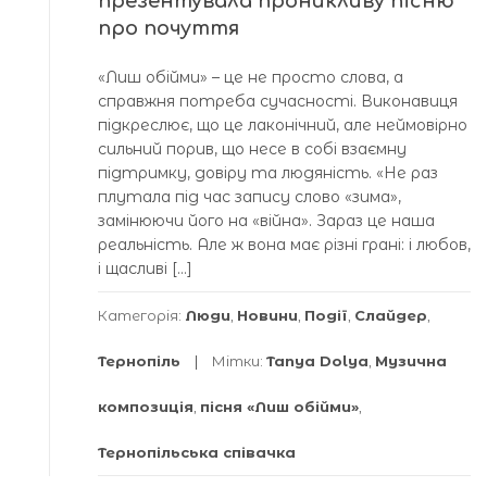
презентувала проникливу пісню
про почуття
«Лиш обійми» – це не просто слова, а
справжня потреба сучасності. Виконавиця
підкреслює, що це лаконічний, але неймовірно
сильний порив, що несе в собі взаємну
підтримку, довіру та людяність. «Не раз
плутала під час запису слово «зима»,
замінюючи його на «війна». Зараз це наша
реальність. Але ж вона має різні грані: і любов,
і щасливі […]
Категорія:
Люди
,
Новини
,
Події
,
Слайдер
,
Тернопіль
Мітки:
Tanya Dolya
,
Музична
композиція
,
пісня «Лиш обійми»
,
Тернопільська співачка