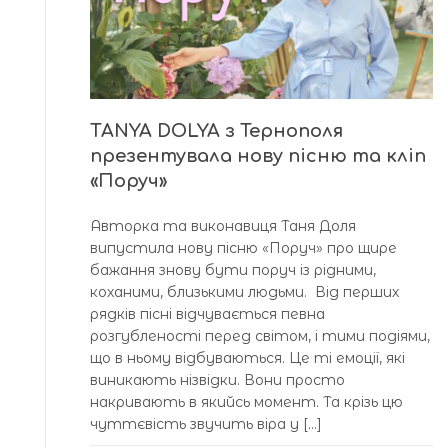
TANYA DOLYA з Тернополя
презентувала нову пісню та кліп
«Поруч»
Авторка та виконавиця Таня Доля
випустила нову пісню «Поруч» про щире
бажання знову бути поруч із рідними,
коханими, близькими людьми. Від перших
рядків пісні відчувається певна
розгубленості перед світом, і тими подіями,
що в ньому відбуваються. Це ті емоції, які
виникають нізвідки. Вони просто
накривають в якийсь момент. Та крізь цю
чуттєвість звучить віра у […]