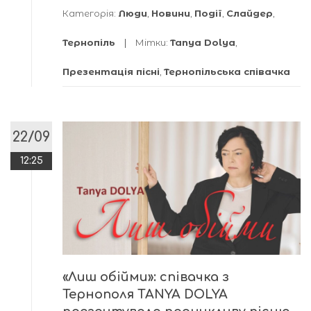
Категорія:
Люди
,
Новини
,
Події
,
Слайдер
,
Тернопіль
Мітки:
Tanya Dolya
,
Презентація пісні
,
Тернопільська співачка
22/09
12:25
«Лиш обійми»: співачка з
Тернополя TANYA DOLYA