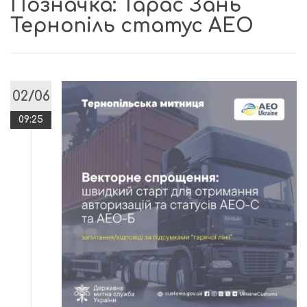
Позначка:
Тарас Зань
Тернопіль статус АЕО
02/06
09:25