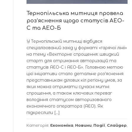
Тернопільська митниця провела
роз’яснення щодо статусів АЕО-
С та АЕО-Б
У Тернопільській митниці відбувся
спеціалізований захід у форматі «гарячої лінії»
на тему «Векторне спрощення: швидкий
старт для отримання авторизацій та
статусів АЕО-С і АЕО-Б». Головною метою
цієї ініціативи стало детальне роз’яснення
представникам ділових кіл регіону умов, за
яких можна отримати сучасні митні
спрощення, а також ключових переваг
володіння статусом авторизованого
економічного оператора (АЕО). Як
підкреслили […]
Категорія:
Економіка
,
Новини
,
Події
,
Слайдер
,