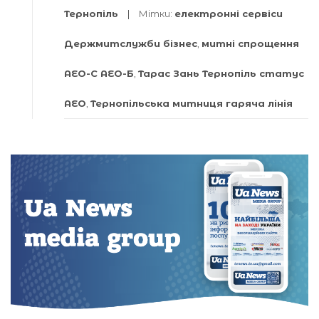
Тернопіль
Мітки:
електронні сервіси
Держмитслужби бізнес
,
митні спрощення
АЕО-С АЕО-Б
,
Тарас Зань Тернопіль статус
АЕО
,
Тернопільська митниця гаряча лінія