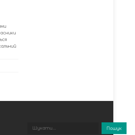
П
ами
часники
ься
кальний
Пошук
Пошук