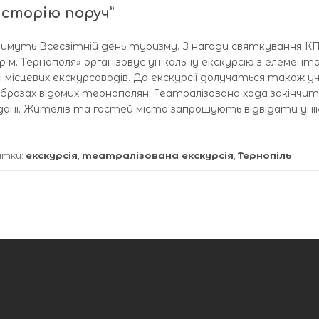
Історію поруч”
атимуть Всесвітній день туризму. З нагоди святкування К
м. Тернополя» організовує унікальну екскурсію з елемент
і місцевих екскурсоводів. До екскурсії долучаться також у
бразах відомих тернополян. Театралізована хода закінчит
ані. Жителів та гостей міста запрошують відвідати уні
ітки:
екскурсія
,
театралізована екскурсія
,
Тернопіль