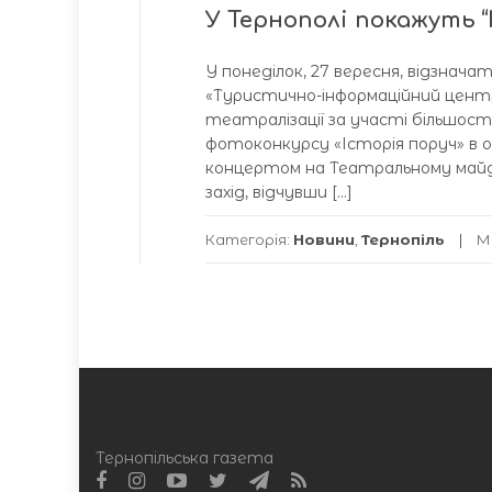
У Тернополі покажуть “
У понеділок, 27 вересня, відзнач
«Туристично-інформаційний центр 
театралізації за участі більшост
фотоконкурсу «Історія поруч» в о
концертом на Театральному майд
захід, відчувши […]
Категорія:
Новини
,
Тернопіль
М
Тернопільська газета