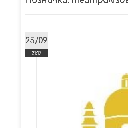
Позначка:
театралізов
25/09
21:17