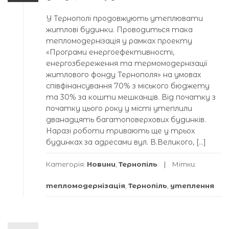
У Тернополі продовжують утеплювати
житлові будинки. Проводиться така
тепломодернізація у рамках проекту
«Програми енергоефективності,
енергозбереження та термомодернізації
житлового фонду Тернополя» на умовах
співфінансування 70% з міського бюджету
та 30% за кошти мешканців. Від початку з
початку цього року у місті утеплили
дванадцять багатоповерхових будинків.
Наразі роботи тривають ще у трьох
будинках за адресами вул. В.Великого, […]
Категорія:
Новини
,
Тернопіль
Мітки:
тепломодернізація
,
Тернопіль
,
утеплення