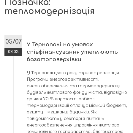
Позначка:
тепломодернізація
05/07
У Тернополі на умовах
співфінансування утеплюють
08:03
багатоповерхівки
У Тернополі цього року триває реалізація
Програми енергоефективності,
енергозбереження та термомодернізації
будівель житлового фонду міста, відповідно
до якої 70 % вартості робіт з
термомодернізації оплачує міський бюджет,
решту – мешканці будинків. Як
повідомляють у секторі з питань
енергозабезпечення управління житлово-
комунального господарства, благоустрою