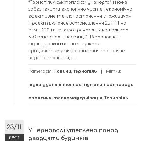
“Тернопільміськтеплокомуненерго” зможе
забезпечити екологічно чисте і економічно
ефективне теплопостачання споживачам.
Проект включає встановлення 25 ІТП на
суму 300 тис. євро грантових коштів та
350 тис. євро інвестицій. Встановлені
індивідуальні теплові пункти
працюватимуть на опалення та гаряче
водопостачання, […]
Категорія:
Новини
,
Тернопіль
Мітки:
індивідуальні теплові пункти
,
гарячавода
,
опалення
,
тепломодернізація
,
Тернопіль
23/11
У Тернополі утеплено понад
двадцять будинків
09:21