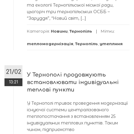
та екології Тернопільської міської ради,
цьогоріч три тернопільських ОСББ –
“Заруддя”, “Новий світ, […]
Категорія:
Новини
,
Тернопіль
Мітки:
тепломодернізація
,
Тернопіль
,
утеплння
21/02
У Тернополі продовжують
встановлювати індивідуальні
13:21
теплові пункти
У Тернополі триває проведення модернізації
існуючої системи централізованого
теплопостачання з встановленням 25
індивідуальних теплових пунктів. Таким
чином, підприємство