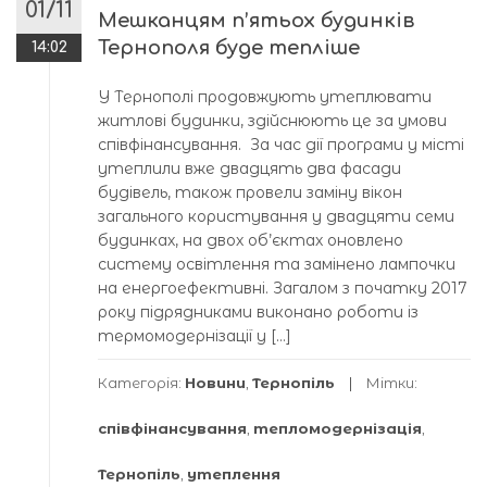
01/11
Мешканцям п’ятьох будинків
Тернополя буде тепліше
14:02
У Тернополі продовжують утеплювати
житлові будинки, здійснюють це за умови
співфінансування. За час дії програми у місті
утеплили вже двадцять два фасади
будівель, також провели заміну вікон
загального користування у двадцяти семи
будинках, на двох об’єктах оновлено
систему освітлення та замінено лампочки
на енергоефективні. Загалом з початку 2017
року підрядниками виконано роботи із
термомодернізації у […]
Категорія:
Новини
,
Тернопіль
Мітки:
співфінансування
,
тепломодернізація
,
Тернопіль
,
утеплення