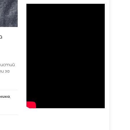
а
бистий
ти за
ьника
,