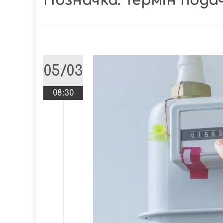
Позначка:
Термін подач
05/03
08:30