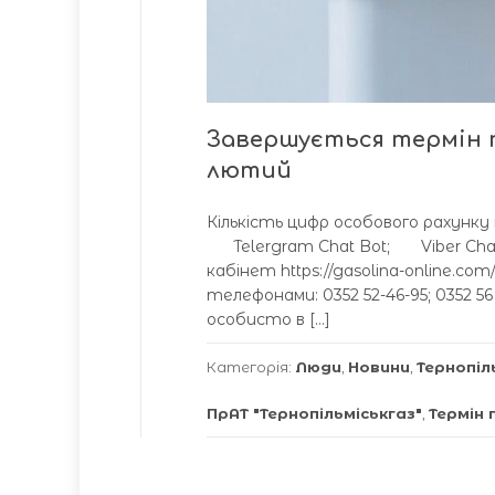
Завершується термін п
лютий
Кількість цифр особового рахунку
Telergram Chat Bot; Viber Cha
кабінет https://gasolina-online.c
телефонами: 0352 52-46-95; 0352 56 
особисто в […]
Категорія:
Люди
,
Новини
,
Тернопіл
ПрАТ "Тернопільміськгаз"
,
Термін 