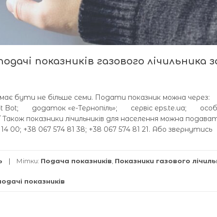
одачі показників газового лічильника з
 має бути не більше семи. Подати показник можна через:
t Bot; додаток «е-Тернопіль»; сервіс eps.te.ua; осо
om/ Також показники лічильників для населення можна подава
14 00; +38 067 574 81 38; +38 067 574 81 21. Або звернутись
ь
Мітки:
Подача показників
,
Показники газового лічил
подачі показників