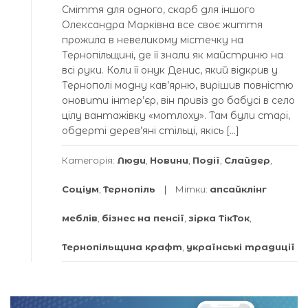
Сміття для одного, скарб для іншого
Олександра Марківна все своє життя
прожила в невеликому містечку на
Тернопільщині, де її знали як майстриню на
всі руки. Коли її онук Денис, який відкрив у
Тернополі модну кав’ярню, вирішив повністю
оновити інтер’єр, він привіз до бабусі в село
цілу вантажівку «мотлоху». Там були старі,
обдерті дерев’яні стільці, якісь […]
Категорія:
Люди
,
Новини
,
Події
,
Слайдер
,
Соціум
,
Тернопіль
Мітки:
апсайклінг
меблів
,
бізнес на пенсії
,
зірка ТікТок
,
Тернопільщина крафт
,
українські традиції