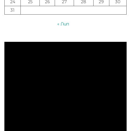
24
25
26
27
28
29
30
31
« Лип