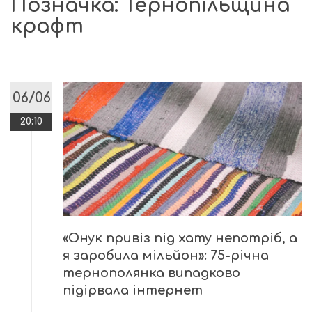
Позначка:
Тернопільщина
крафт
06/06
20:10
«Онук привіз під хату непотріб, а
я заробила мільйон»: 75-річна
тернополянка випадково
підірвала інтернет