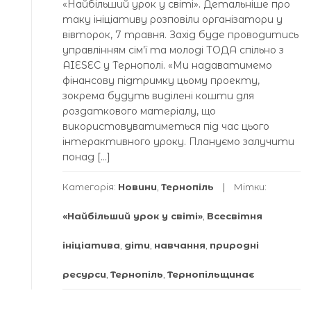
«Найбільший урок у світі». Детальніше про
таку ініціативу розповіли організатори у
вівторок, 7 травня. Захід буде проводитись
управлінням сім’ї та молоді ТОДА спільно з
AIESEC у Тернополі. «Ми надаватимемо
фінансову підтримку цьому проекту,
зокрема будуть виділені кошти для
роздаткового матеріалу, що
використовуватиметься під час цього
інтерактивного уроку. Плануємо залучити
понад […]
Категорія:
Новини
,
Тернопіль
Мітки:
«Найбільший урок у світі»
,
Всесвітня
ініціатива
,
діти
,
навчання
,
природні
ресурси
,
Тернопіль
,
Тернопільщинає