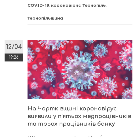
COVID-19
,
коронавірус
,
Тернопіль
,
Тернопільшина
12/04
19:26
На Чортківщині коронавірус
виявили у п’ятьох медпрацівників
та трьох працівників банку