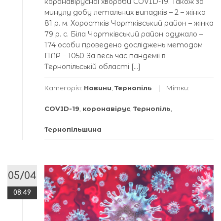
коронавірусної хвороби COVID-19. Також за
минулу добу летальних випадків – 2 – жінка
81 р. м. Хоростків Чортківський район – жінка
79 р. с. Біла Чортківський район одужало –
174 особи проведено досліджень методом
ПЛР – 1050 За весь час пандемії в
Тернопільській області […]
Категорія:
Новини
,
Тернопіль
Мітки:
COVID-19
,
коронавірус
,
Тернопіль
,
Тернопільшина
05/04
08:49