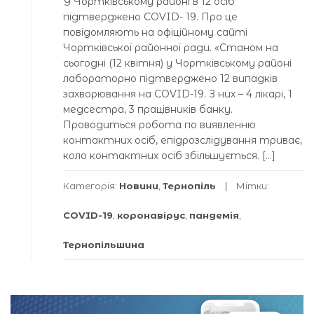
У Чортківському районі в 12 осіб
підтверджено COVID- 19. Про це
повідомляють на офіційному сайті
Чортківської районної ради. «Станом на
сьогодні (12 квітня) у Чортківському районі
лабораторно підтверджено 12 випадків
захворювання на COVID-19. З них – 4 лікарі, 1
медсестра, 3 працівників банку.
Проводиться робота по виявленню
контактних осіб, епідрозслідування триває,
коло контактних осіб збільшується. […]
Категорія:
Новини
,
Тернопіль
Мітки:
COVID-19
,
коронавірус
,
пандемія
,
Тернопільшина