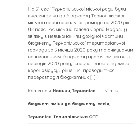
На 51 сесії Тернопільської міської ради були
внесені зміни до бюджету Тернопільської
міської територіальної громади на 2020 рік.
Як пояснює міський голова Сергій Надал, у
зв’язку з невиконанням дохідної частини
бюджету Тернопільської територіальної
громади за 5 місяців 2020 року та очікуваним
невиконанням бюджету протягом звітних
періодів 2020 року, спричиненою епідемією
короновірусу, рішення проводиться
перерозподіл бюджетних […]
Категорія:
Новини
,
Тернопіль
Мітки:
бюджет
,
зміни до бюджету
,
сесія
,
Тернопіль
,
Тернопільська ОТГ