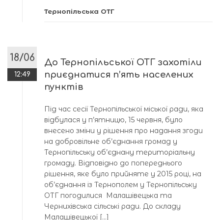
Тернопільська ОТГ
18/06
До Тернопільської ОТГ захотіли
приєднатися п’ять населених
12:49
пунктів
Під час сесії Тернопільської міської ради, яка
відбулася у п’ятницю, 15 червня, було
внесено зміни у рішення про надання згоди
на добровільне об’єднання громад у
Тернопільську об’єднану територіальну
громаду. Відповідно до попереднього
рішення, яке було прийняте у 2015 році, на
об’єднання із Тернополем у Тернопільську
ОТГ погодилися Малашівецька та
Чернихівська сільські ради. До складу
Малашівецької […]