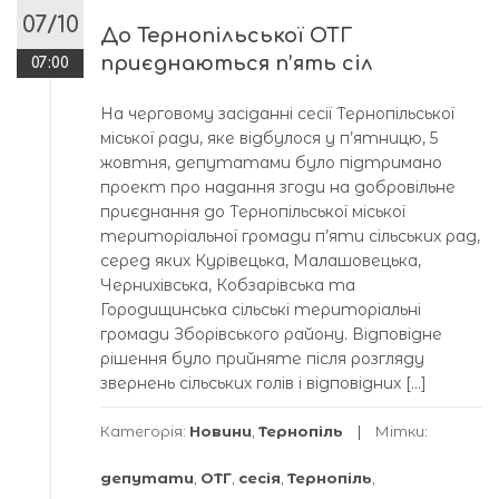
07/10
До Тернопільської ОТГ
приєднаються п’ять сіл
07:00
На черговому засіданні сесії Тернопільської
міської ради, яке відбулося у п’ятницю, 5
жовтня, депутатами було підтримано
проект про надання згоди на добровільне
приєднання до Тернопільської міської
територіальної громади п’яти сільських рад,
серед яких Курівецька, Малашовецька,
Чернихівська, Кобзарівська та
Городищинська сільські територіальні
громади Зборівського району. Відповідне
рішення було прийняте після розгляду
звернень сільських голів і відповідних […]
Категорія:
Новини
,
Тернопіль
Мітки:
депутати
,
ОТГ
,
сесія
,
Тернопіль
,