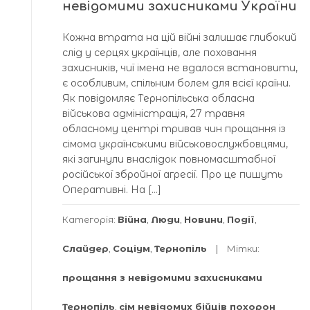
невідомими захисниками України
Кожна втрата на цій війні залишає глибокий
слід у серцях українців, але поховання
захисників, чиї імена не вдалося встановити,
є особливим, спільним болем для всієї країни.
Як повідомляє Тернопільська обласна
військова адміністрація, 27 травня
обласному центрі тривав чин прощання із
сімома українськими військовослужбовцями,
які загинули внаслідок повномасштабної
російської збройної агресії. Про це пишуть
Оперативні. На […]
Категорія:
Війна
,
Люди
,
Новини
,
Події
,
Слайдер
,
Соціум
,
Тернопіль
Мітки:
прощання з невідомими захисниками
Тернопіль
,
сім невідомих бійців похорон