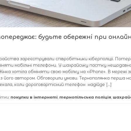
 попереджає: будьте обережні при онлай
ахрайства зареєстрували співробітники кіберполіції. Пот
міняти мобільні телефони. У шахрайську пастку нещодавн
нка хотіла обміняти свою мобілку на «іPhone». В мережі 
я з його автором. Обговорили умови. Тернополянка перша н
 чекала, коли дороговартісний телефон надійде […]
ітки:
покупки в інтернеті
,
тернопільська поліція
,
шахрай