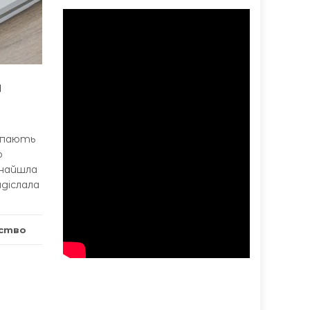
н
ерпають
о
знайшла
адіслала
ство