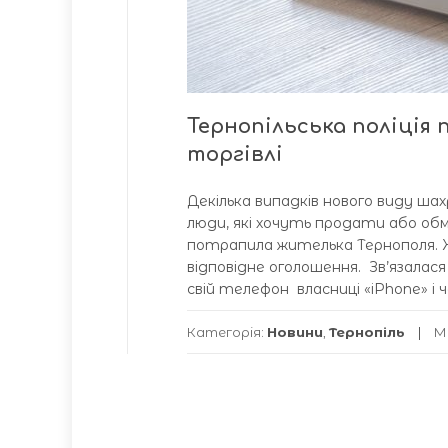
Тернопільська поліція
торгівлі
Декілька випадків нового виду ш
люди, які хочуть продати або об
потрапила жителька Тернополя. Жі
відповідне оголошення. Зв’язалас
свій телефон власниці «іPhone» і
Категорія:
Новини
,
Тернопіль
М