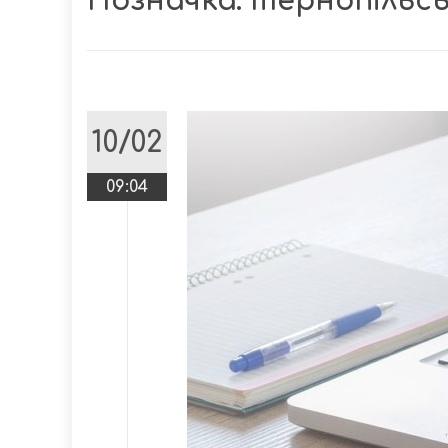
Позначка:
тернопільсь
10/02
09:04