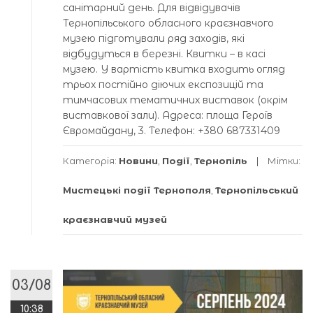
санітарний день. Для відвідувачів
Тернопільського обласного краєзнавчого
музею підготували ряд заходів, які
відбудуться в березні. Квитки – в касі
музею. У вартість квитка входить огляд
трьох постійно діючих експозицій та
тимчасових тематичних виставок (окрім
виставкової зали). Адреса: площа Героїв
Євромайдану, 3. Телефон: +380 687331409
Категорія:
Новини
,
Події
,
Тернопіль
Мітки:
Мистецькі події Тернополя
,
Тернопільський
краєзнавчий музей
03/08
10:38