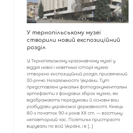
У тернопільському музеї
створили новий експозиційний
розділ
У Тернопільському краєзнавчому музеї у
відділі нової і новітньої історії музею
створено експозиційний розділ, присвячений
30-річчю Незалежності України. Тут
представлені унікальні фотодокументальні
артефакти з фондових збірок музею, які
відображають передумови й основні віхи
розбудови української державності. Кінець
80-х початок 90-х років ХХ ст. — воістину
неповторний час. Політичні пристрасті
вирували по всій Україні, і в […]