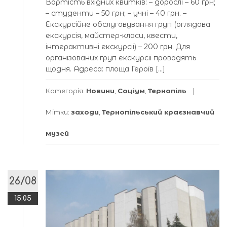
Вартість вхідних квитків: – дорослі – 60 грн;
– студенти – 50 грн; – учні – 40 грн. –
Екскурсійне обслуговування груп (оглядова
екскурсія, майстер-класи, квести,
інтерактивні екскурсії) – 200 грн. Для
організованих груп екскурсії проводять
щодня. Адреса: площа Героїв […]
Категорія:
Новини
,
Соціум
,
Тернопіль
Мітки:
заходи
,
Тернопільський краєзнавчий
музей
26/08
15:05