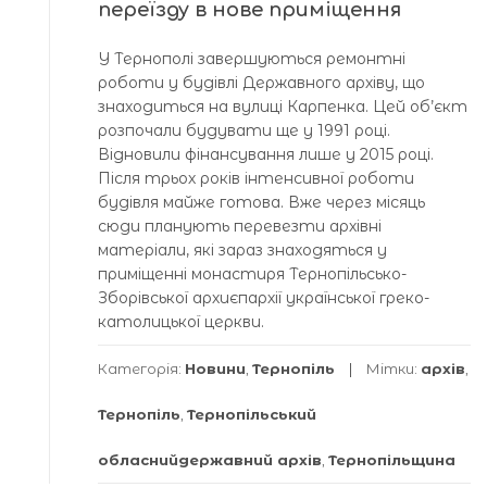
переїзду в нове приміщення
У Тернополі завершуються ремонтні
роботи у будівлі Державного архіву, що
знаходиться на вулиці Карпенка. Цей об’єкт
розпочали будувати ще у 1991 році.
Відновили фінансування лише у 2015 році.
Після трьох років інтенсивної роботи
будівля майже готова. Вже через місяць
сюди планують перевезти архівні
матеріали, які зараз знаходяться у
приміщенні монастиря Тернопільсько-
Зборівської архиєпархії української греко-
католицької церкви.
Категорія:
Новини
,
Тернопіль
Мітки:
архів
,
Тернопіль
,
Тернопільський
обласнийдержавний архів
,
Тернопільщина