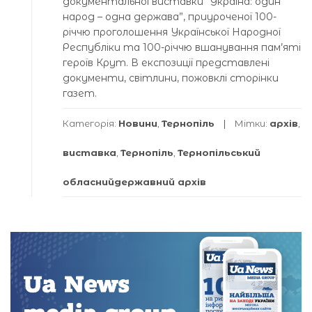
документальної виставки “Україна: один
народ – одна держава”, приуроченої 100-
річчю проголошення Української Народної
Республіки та 100-річчю вшанування пам’яті
героїв Крут. В експозиції представлені
документи, світлини, пожовклі сторінки
газет.
Категорія:
Новини
,
Тернопіль
Мітки:
архів
,
виставка
,
Тернопіль
,
Тернопільський
обласнийдержавний архів