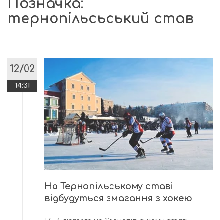
Позначка:
тернопільсьський став
12/02
14:31
На Тернопільському ставі
відбудуться змагання з хокею