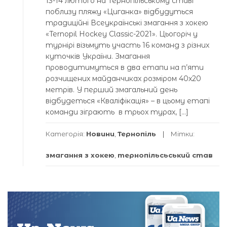
13-14 лютого на Тернопільському ставі
поблизу пляжу «Циганка» відбудуться
традиційні Всеукраїнські змагання з хокею
«Ternopil Hockey Classic-2021». Цьогоріч у
турнірі візьмуть участь 16 команд з різних
куточків України. Змагання
проводитимуться в два етапи на п’яти
розчищених майданчиках розміром 40х20
метрів. У перший змагальний день
відбудеться «Кваліфікація» – в цьому етапі
команди зіграють в трьох турах, […]
Категорія:
Новини
,
Тернопіль
Мітки:
змагання з хокею
,
тернопільсьський став