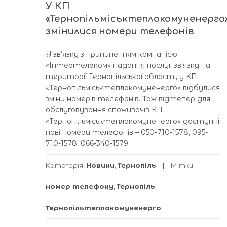
У КП
«Тернопільміськтеплокомуненерго
змінилися номери телефонів
У зв’язку з припиненням компанією
«Інтертелеком» надання послуг зв’язку на
території Тернопільської області, у КП
«Тернопільміськтеплокомуненерго» відбулися
зміни номерів телефонів. Тож відтепер для
обслуговування споживачів КП
«Тернопільміськтеплокомуненерго» доступні
нові номери телефонів – 050-710-1578, 095-
710-1578, 066-340-1579.
Категорія:
Новини
,
Тернопіль
Мітки:
номер телефону
,
Тернопіль
,
Тернопільтеплокомуненерго