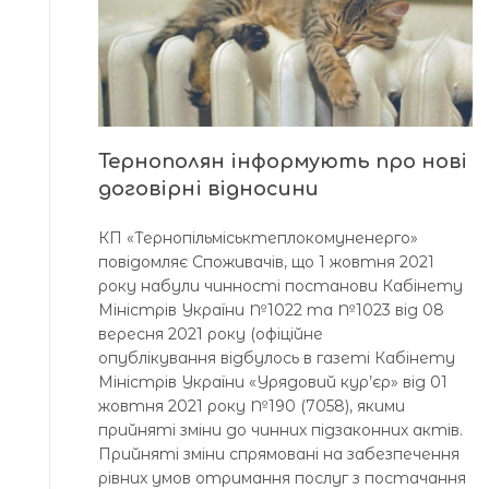
Тернополян інформують про нові
договірні відносини
КП «Тернопільміськтеплокомуненерго»
повідомляє Споживачів, що 1 жовтня 2021
року набули чинності постанови Кабінету
Міністрів України №1022 та №1023 від 08
вересня 2021 року (офіційне
опублікування відбулось в газеті Кабінету
Міністрів України «Урядовий кур’єр» від 01
жовтня 2021 року №190 (7058), якими
прийняті зміни до чинних підзаконних актів.
Прийняті зміни спрямовані на забезпечення
рівних умов отримання послуг з постачання