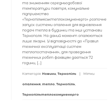
та зниженням середньодобової
температури повітря, комунальне
підприємство
«Тернопільміськтеплокомуненерго» розпочне
запуск системи опалення для відновлення
подачі тепла в будинки та інші установи
Тернополя. На даний момент опалюються
лише лікарні. У відповідності до «Правил
технічної експлуатації систем
теплопостачання», для проведення
технічних робіт фахівцям дається 72
години, […]
Категорія:
Новини
,
Тернопіль
Мітки:
опалення
,
тепло
,
Тернопіль
,
Тернопільтеплокомуненерго