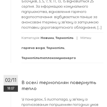
Бойчуків, 3, 5, 7, 9, 11, 13, 15 відновиться 25
серпня. За інформацією комунального
підприємства, відновлення гарячого
водопостачання відбувається пізніше за
анонсовані терміни у зв’язку із затримкою
поставки дороговартісного обладнання, […]
Категорія:
Новини
,
Тернопіль
Мітки:
гаряча вода
,
Тернопіль
,
Тернопільтеплокомуненерго
02/11
В оселі тернополян повернуть
тепло
18:07
У понеділок, 5 листопада, у зв’язку із
прогнозованим погіршенням погодних умов