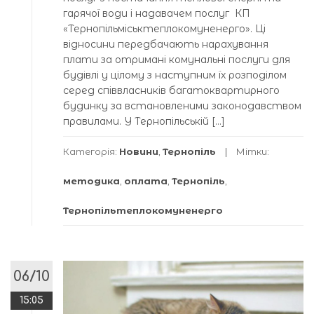
гарячої води і надавачем послуг КП
«Тернопільміськтеплокомуненерго». Ці
відносини передбачають нарахування
плати за отримані комунальні послуги для
будівлі у цілому з наступним їх розподілом
серед співвласників багатоквартирного
будинку за встановленими законодавством
правилами. У Тернопільській […]
Категорія:
Новини
,
Тернопіль
Мітки:
методика
,
оплата
,
Тернопіль
,
Тернопільтеплокомуненерго
06/10
15:05