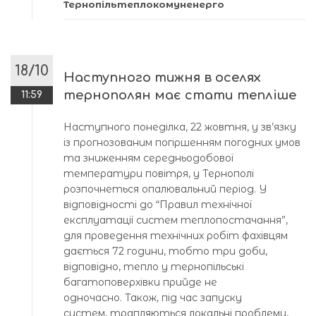
Тернопільтеплокомуненерго
18/10
Наступного тижня в оселях
тернополян має стати тепліше
11:59
Наступного понеділка, 22 жовтня, у зв’язку
із прогнозованим погіршенням погодних умов
та зниженням середньодобової
температури повітря, у Тернополі
розпочнеться опалювальний період. У
відповідності до “Правил технічної
експлуатації систем теплопостачання”,
для проведення технічних робіт фахівцям
дається 72 години, тобто три доби,
відповідно, тепло у тернопільські
багатоповерхівки прийде не
одночасно. Також, під час запуску
систем, трапляються локальні проблеми,