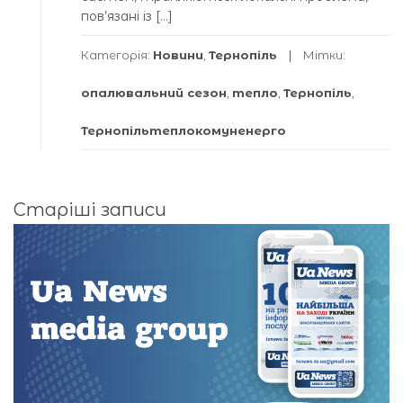
пов’язані із […]
Категорія:
Новини
,
Тернопіль
Мітки:
опалювальний сезон
,
тепло
,
Тернопіль
,
Тернопільтеплокомуненерго
Навігація
Старіші записи
за
записами