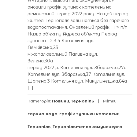
У «Тернопільміськтеплокомуненерго»
оновили графік зупинок котелень на
ремонтний період 2022 pоку. На цей період
жителі Тернополя залишаться без гарячого
водопостачання. Оновлений графік: № п/п
Назва об’єкту Адреса об’єкту Період
зупинки 1 2 3 4 Котельня вул.
Лемківська,23
міжопалювальний Паливна вул.
Зелена,30а
період 2022 р. Котельня вул. Збаразька,27а
Котельня вул. Збаразька,37 Котельня вул.
Шопена,3 Котельня вул. Микулинецька,64а
[…]
Категорія:
Новини
,
Тернопіль
Мітки:
гаряча вода
,
графік зупинки котелень
,
Тернопіль
,
Тернопільтеплокомуненерго