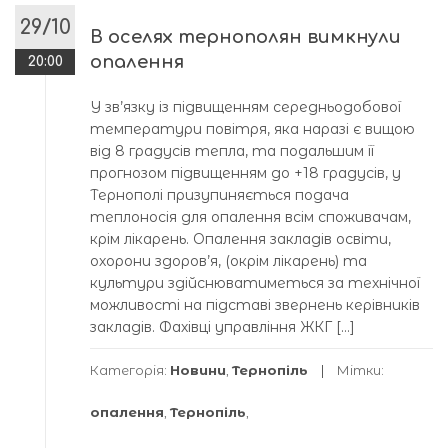
29/10
В оселях тернополян вимкнули
опалення
20:00
У зв’язку із підвищенням середньодобової
температури повітря, яка наразі є вищою
від 8 градусів тепла, та подальшим її
прогнозом підвищенням до +18 градусів, у
Тернополі призупиняється подача
теплоносія для опалення всім споживачам,
крім лікарень. Опалення закладів освіти,
охорони здоров’я, (окрім лікарень) та
культури здійснюватиметься за технічної
можливості на підставі звернень керівників
закладів. Фахівці управління ЖКГ […]
Категорія:
Новини
,
Тернопіль
Мітки:
опалення
,
Тернопіль
,