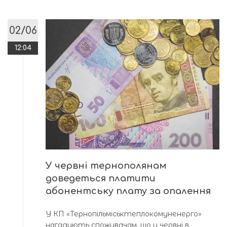
02/06
12:04
У червні тернополянам
доведеться платити
абонентську плату за опалення
У КП «Тернопільміськтеплокомуненерго»
нагадують споживачам, що у червні в