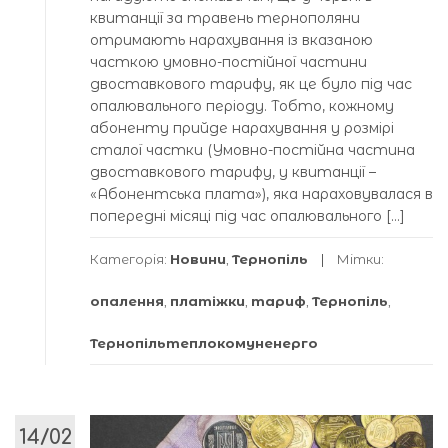
квитанції за травень тернополяни
отримають нарахування із вказаною
часткою умовно-постійної частини
двоставкового тарифу, як це було під час
опалювального періоду. Тобто, кожному
абоненту прийде нарахування у розмірі
сталої частки (Умовно-постійна частина
двоставкового тарифу, у квитанції –
«Абонентська плата»), яка нараховувалася в
попередні місяці під час опалювального […]
Категорія:
Новини
,
Тернопіль
Мітки:
опалення
,
платіжки
,
тариф
,
Тернопіль
,
Тернопільтеплокомуненерго
14/02