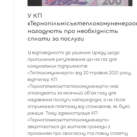
У КП
«Тернопільміськтеплокомуненерго
нагадують про необхідність
сплати за послуги
У відповідності до рішення Уряду щодо
припинення регулювання цін на газ для
комунальних підприємств
«Теплокомуненерго» від 20 травня 2021 року,
відтепер КП
«Тернопільміськтеплокомуненерго» має
оплачувати за місячний об’єм газу для
надавання послуги напередодні, а не після
отримання платежу від споживачів, як було
раніше. Тому адміністрація КП
«Тернопільміськтеплокомуненерго»
звертається до жителів громади з
проханням про своєчасну та повну сплату