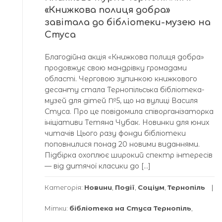
«Книжкова полиця добра»
завітала до бібліотеки-музею на
Стуса
Благодійна акція «Книжкова полиця добра»
продовжує свою мандрівку громадами
області. Черговою зупинкою книжкового
десанту стала Тернопільська бібліотека-
музей для дітей №5, що на вулиці Василя
Стуса. Про це повідомила співорганізаторка
ініціативи Тетяна Чубак. Новинки для юних
читачів Цього разу фонди бібліотеки
поповнилися понад 20 новими виданнями.
Підбірка охоплює широкий спектр інтересів
— від дитячої класики до […]
Категорія:
Новини
,
Події
,
Соціум
,
Тернопіль
Мітки:
бібліотека на Стуса Тернопіль
,