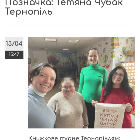
Позначка:
Тетяна Чубак
Тернопіль
13/04
15:47
Книжкове турне Тернопіллям: