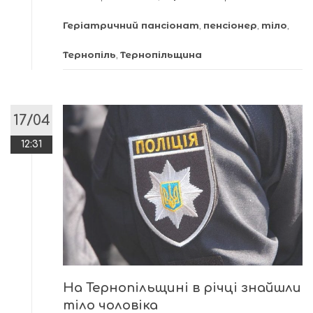
Геріатричний пансіонат
,
пенсіонер
,
тіло
,
Тернопіль
,
Тернопільщина
17/04
12:31
На Тернопільщині в річці знайшли
тіло чоловіка