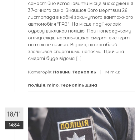
самостійно встановити місце знаходження
37-річного сина. Знайшов його мертвим 26
листопада в кабіні закинутого вантажного
автомобіля “ГАЗ”. На місце події чоловік
одразу викликав поліцію. При попередньому
огляді слідів насильницької смерті експерт
на тілі не виявив. Відомо, що загиблий
зловживав спиртними напоями. Причина
смерті буде відома […]
Категорія:
Новини
,
Тернопіль
Мітки:
поліція
,
тіло
,
Тернопільщина
18/11
14:54