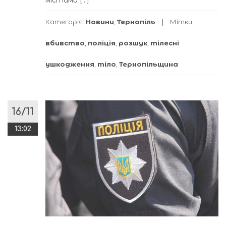
містами […]
Категорія:
Новини
,
Тернопіль
Мітки:
вбивство
,
поліція
,
розшук
,
тілесні
ушкодження
,
тіло
,
Тернопільщина
16/11
13:02