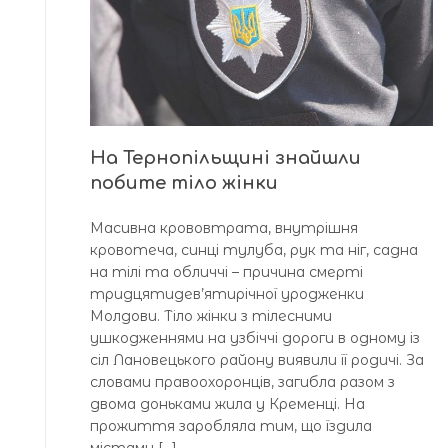
На Тернопільщині знайшли
побите тіло жінки
Масивна крововтрата, внутрішня
кровотеча, синці тулуба, рук та ніг, садна
на тілі та обличчі – причина смерті
тридцятидев’ятирічної уродженки
Молдови. Тіло жінки з тілесними
ушкодженнями на узбіччі дороги в одному із
сіл Лановецького району виявили її родичі. За
словами правоохоронців, загибла разом з
двома доньками жила у Кременці. На
прожиття заробляла тим, що їздила