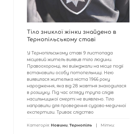
Тіло зниклої жінки знайдено в
Тернопільському ставі
У Тернопільському ставі 9 листопада
місцевий житель виявив тіло людини.
Правоохоронці, які виїжджали на місце події
встановили особу потопельниці. Нею
виявилася жителька міста 1966 року
народження, яка від 28 жовтня знаходилася
в розшуку. Під час огляду трупа слідів
насильницької смерті не виявлено. Тіло
направили для проведення судово-медичної
експертизи. Триває слідство
Категорія:
Новини
,
Тернопіль
Мітки: