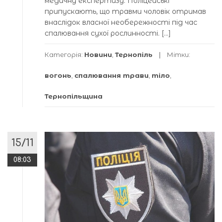
медичну експертизу. Поліцейські
припускають, що травми чоловік отримав
внаслідок власної необережності під час
спалювання сухої рослинності. […]
Категорія:
Новини
,
Тернопіль
Мітки:
вогонь
,
спалювання трави
,
тіло
,
Тернопільщина
15/11
08:03