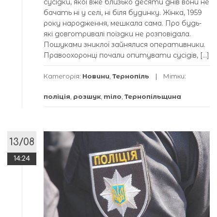
сусідки, якої вже близько десяти днів вони не
бачать ні у селі, ні біля будинку. Жінка, 1959
року народження, мешкала сама. Про будь-
які довготривалі поїздки не розповідала.
Пошуками зниклої зайнялися оперативники.
Правоохоронці почали опитувати сусідів, […]
Категорія:
Новини
,
Тернопіль
Мітки:
поліція
,
розшук
,
тіло
,
Тернопільщина
13/08
14:24