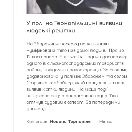
У полі на Тернопільщині виявили
людські рештки
На Збаражчині посеред поля виявили
муміфіковане тіло невідомої людини. Про це
12 листопада. Близько 14-ї години диспетчер
одного із сільськогосподарських товариств
району повідомив правоохоронців. За словами
додзвонювача, у полі між Збаражем та селом
Стриївка комбайнер, який працював на полі,
виявив кістки людини. На місце події
виїжджала слідчо-оперативна група. Тіло
оглянув судовий експерт. За попередніми
даними, […]
Категорія:
Новини
,
Тернопіль
Мітки: