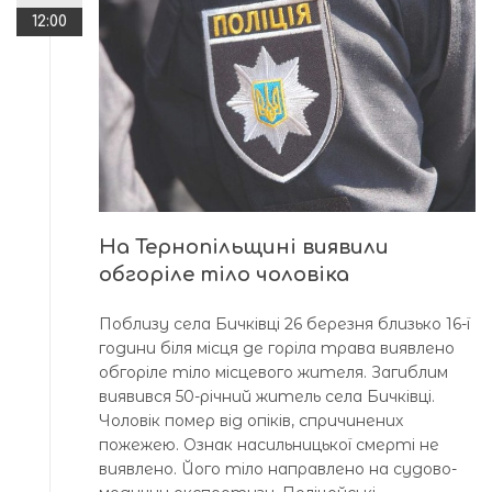
12:00
На Тернопільщині виявили
обгоріле тіло чоловіка
Поблизу села Бичківці 26 березня близько 16-ї
години біля місця де горіла трава виявлено
обгоріле тіло місцевого жителя. Загиблим
виявився 50-річний житель села Бичківці.
Чоловік помер від опіків, спричинених
пожежею. Ознак насильницької смерті не
виявлено. Його тіло направлено на судово-