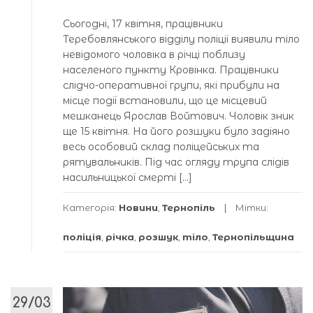
Сьогодні, 17 квітня, працівники
Теребовлянського відділу поліції виявили тіло
невідомого чоловіка в річці поблизу
населеного пункту Кровінка. Працівники
слідчо-оперативної групи, які прибули на
місце події встановили, що це місцевий
мешканець Ярослав Войтович. Чоловік зник
ще 15 квітня. На його розшуки було задіяно
весь особовий склад поліцейських та
рятувальників. Під час огляду трупа слідів
насильницької смерті […]
Категорія:
Новини
,
Тернопіль
Мітки:
поліція
,
річка
,
розшук
,
тіло
,
Тернопільщина
29/03