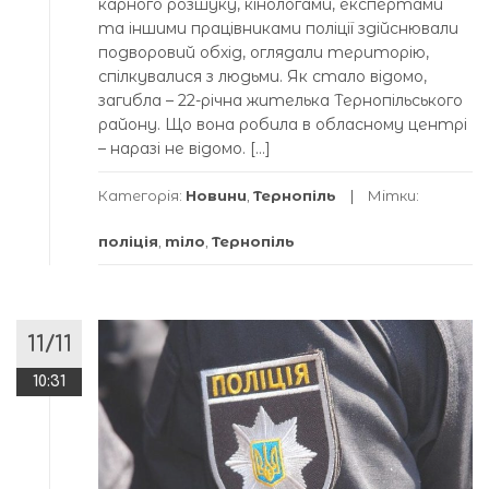
карного розшуку, кінологами, експертами
та іншими працівниками поліції здійснювали
подворовий обхід, оглядали територію,
спілкувалися з людьми. Як стало відомо,
загибла – 22-річна жителька Тернопільського
району. Що вона робила в обласному центрі
– наразі не відомо. […]
Категорія:
Новини
,
Тернопіль
Мітки:
поліція
,
тіло
,
Тернопіль
11/11
10:31