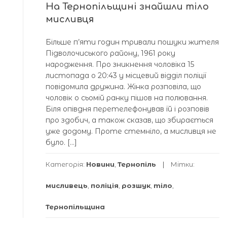
На Тернопільщині знайшли тіло
мисливця
Більше п’яти годин тривали пошуки жителя
Підволочиського району, 1961 року
народження. Про зникнення чоловіка 15
листопада о 20:43 у місцевий відділ поліції
повідомила дружина. Жінка розповіла, що
чоловік о сьомій ранку пішов на полювання.
Біля опівдня перетелефонував їй і розповів
про здобич, а також сказав, що збирається
уже додому. Проте стемніло, а мисливця не
було. […]
Категорія:
Новини
,
Тернопіль
Мітки:
мисливець
,
поліція
,
розшук
,
тіло
,
Тернопільщина