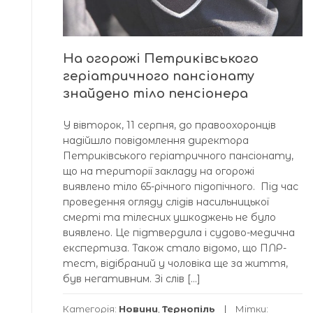
На огорожі Петриківського
геріатричного пансіонату
знайдено тіло пенсіонера
У вівторок, 11 серпня, до правоохоронців
надійшло повідомлення директора
Петриківського геріатричного пансіонату,
що на території закладу на огорожі
виявлено тіло 65-річного підопічного. Під час
проведення огляду слідів насильницької
смерті та тілесних ушкоджень не було
виявлено. Це підтвердила і судово-медична
експертиза. Також стало відомо, що ПЛР-
тест, відібраний у чоловіка ще за життя,
був негативним. Зі слів […]
Категорія:
Новини
,
Тернопіль
Мітки: