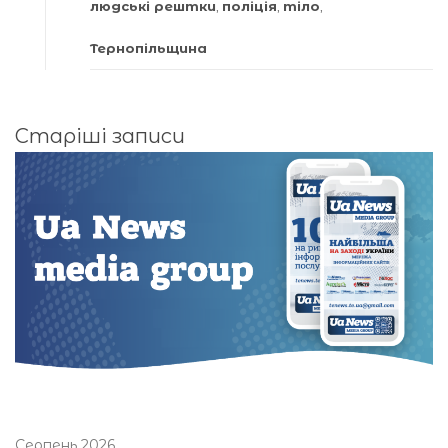
людські рештки
,
поліція
,
тіло
,
Тернопільщина
Навігація
Старіші записи
за
записами
Серпень 2026