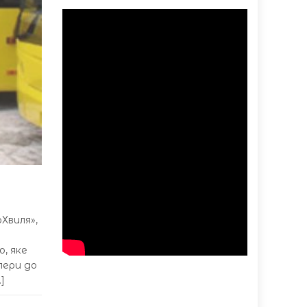
оХвиля»,
, яке
лери до
]