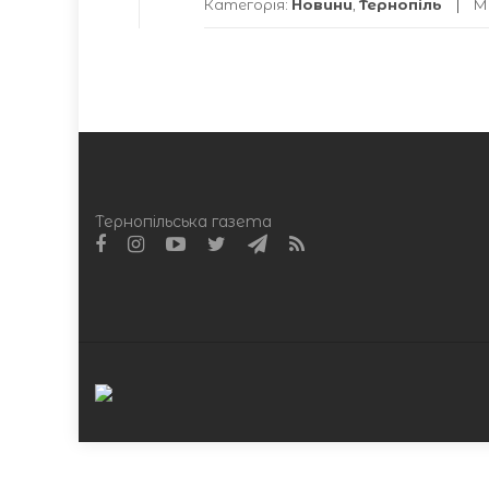
Категорія:
Новини
,
Тернопіль
М
Тернопільська газета