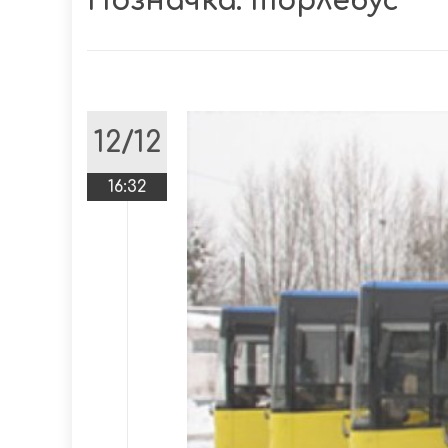
Позначка:
торлебус
12/12
16:32