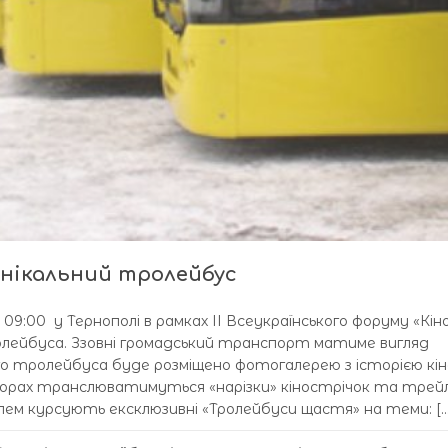
унікальний тролейбус
 09:00 у Тернополі в рамках ІІ Всеукраїнського форуму «Кін
лейбуса. Ззовні громадський транспорт матиме вигляд
о тролейбуса буде розміщено фотогалерею з історією кіно
ніторах транслюватимуться «нарізки» кінострічок та трей
полем курсують ексклюзивні «Тролейбуси щастя» на теми: […