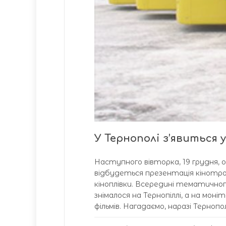
У Тернополі з’явиться 
Наступного вівторка, 19 грудня, о
відбудеться презентація кінотро
кіноплівки. Всередині тематичног
знімалося на Тернопіллі, а на мо
фільмів. Нагадаємо, наразі Терно