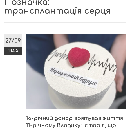
Позначка:
трансплантація серця
27/09
14:35
15-річний донор врятував життя
11-річному Владику: історія, що