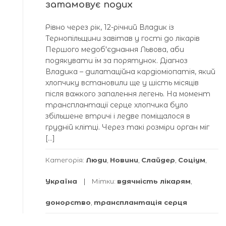
затамовує подих
Рівно через рік, 12-річний Владик із
Тернопільщини завітав у гості до лікарів
Першого медобʼєднання Львова, аби
подякувати їм за порятунок. Діагноз
Владика – дилатаційна кардіоміопатія, який
хлопчику встановили ще у шість місяців
після важкого запалення легень. На момент
трансплантації серце хлопчика було
збільшене втричі і ледве поміщалося в
грудній клітці. Через такі розміри орган міг
[…]
Категорія:
Люди
,
Новини
,
Слайдер
,
Соціум
,
Україна
Мітки:
вдячність лікарям
,
донорство
,
трансплантація серця