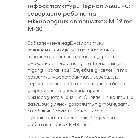
інфраструктури Тернопільщини:
завершено роботи на
міжнародних автошляхах М-19 та
М-30
Забезпечення надійної логістики
залишається одним із пріоритетних
завдань для тилових регіонів України в
умовах воєнного стану. На Тернопільщині
підрядні організації Служби відновлення та
розвитку інфраструктури завершили
черговий етап робіт з експлуатаційного
утримання на двох магістралях
міжнародного значення. Оновлення критично
важливих ділянок дозволить підтримувати
стабільний темп військових та
гуманітарних перевезень. Результати
робіт на трасах М-19 та […]
Категорія:
Новини
,
Події
,
Слайдер
,
Соціум
,