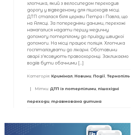
хлопчика, який з велосипедом переходив
дорогу у відведеному для пішоходів місці.
ДТП сталася біля церкви Петра і Павла, що
на Алясці. За попередніми даними, перехожі
намагалися надати першу медичну
допомогу потерпілому до приїзду швидкої
допомоги. На місці працює поліція. Хлопчика
госпіталізувати до лікарні. Обставини
аварії з’ясовують правоохоронці. Закликаємо
водіїв бути обачними […]
Категорія:
Кримінал
,
Новини
,
Події
,
Тернопіль
Мітки:
ДТП із потерпілими
,
пішохідні
переходи
,
травмована дитина