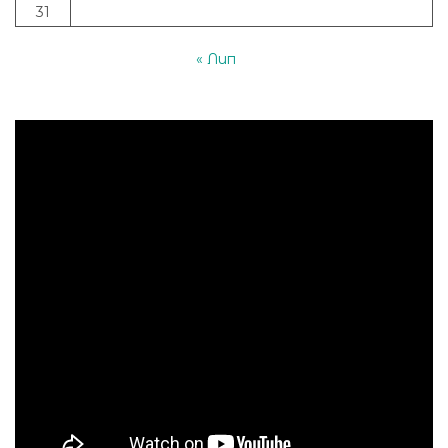
31
« Лип