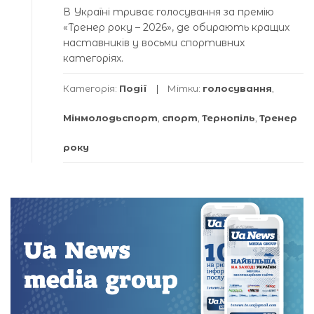
В Україні триває голосування за премію
«Тренер року – 2026», де обирають кращих
наставників у восьми спортивних
категоріях.
Категорія:
Події
Мітки:
голосування
,
Мінмолодьспорт
,
спорт
,
Тернопіль
,
Тренер
року