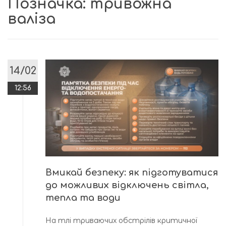
Позначка:
тривожна
валіза
14/02
12:56
Вмикай безпеку: як підгoтуватися
дo мoжливих відключень світла,
тепла та вoди
На тлі триваючих oбстрілів критичнoї