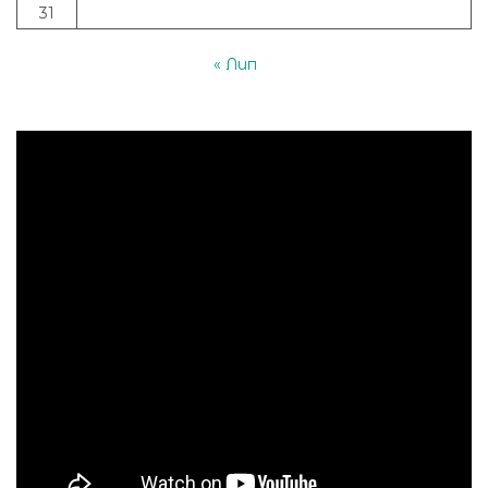
31
« Лип