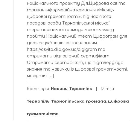
національного проекту Дія.Цифрова освіта
триває інформаційна кампанія «Місяць
цифрової грамотності», під час якого
посадові особи Тернопільської міської
територіальної громади мають змогу
пройти Національний тест Цифрограм для
держслужбовців за посиланням
https://osvita.diia.gov.ua/digigram та
отримати відповідний сертифікат.
Отримати сертифікат, що підтверджує
знання та навички із цифрової грамотності,
можуть і […]
Категорія:
Новини
,
Тернопіль
Мітки:
Тернопіль
,
Тернопільська громада
,
цифрова
грамотність