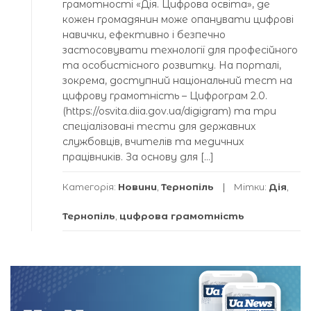
грамотності «Дія. Цифрова освіта», де
кожен громадянин може опанувати цифрові
навички, ефективно і безпечно
застосовувати технології для професійного
та особистісного розвитку. На порталі,
зокрема, доступний національний тест на
цифрову грамотність – Цифрограм 2.0.
(https://osvita.diia.gov.ua/digigram) та три
спеціалізовані тести для державних
службовців, вчителів та медичних
працівників. За основу для […]
Категорія:
Новини
,
Тернопіль
Мітки:
Дія
,
Тернопіль
,
цифрова грамотність