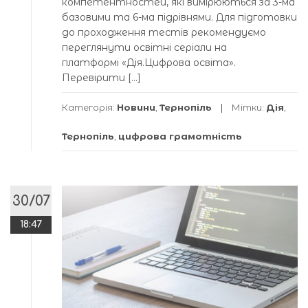
компетентностей, які вимірюються за 3-ма
базовими та 6-ма підрівнями. Для підготовки
до проходження тестів рекомендуємо
переглянути освітні серіали на
платформі «Дія.Цифрова освіта».
Перевірити […]
Категорія:
Новини
,
Тернопіль
Мітки:
Дія
,
Тернопіль
,
цифрова грамотність
30/07
18:47