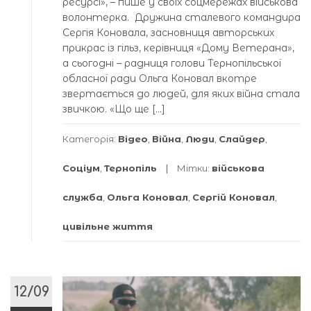
ресурсі», – пише у своїх соцмережах військова
волонтерка. Дружина сталевого командира
Сергія Коновала, засновниця авторських
прикрас із гільз, керівниця «Дому Ветерана»,
а сьогодні – радниця голови Тернопільської
обласної ради Ольга Коновал вкотре
звертається до людей, для яких війна стала
звичкою. «Що ще […]
Категорія:
Відео
,
Війна
,
Люди
,
Слайдер
,
Соціум
,
Тернопіль
Мітки:
військова
служба
,
Ольга Коновал
,
Сергій Коновал
,
цивільне життя
12/09