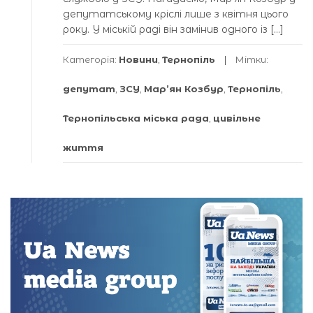
депутатському кріслі лише з квітня цього
року. У міській раді він замінив одного із […]
Категорія:
Новини
,
Тернопіль
Мітки:
депутат
,
ЗСУ
,
Мар’ян Козбур
,
Тернопіль
,
Тернопільська міська рада
,
цивільне
життя