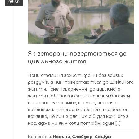
08:30
Як ветерани повертаються до
цивільного життя
Вони стали на захист країни без зайвих
роздумів, а нині повертаються до цивільного
життя. Їхнє повернення до цивільного
життя відбувається з унікальним багажем
інших знань та вмінь, і саме ці знання є
важливими. Інтеграція, кожного та кожної —
важлива, не лише для них, а й для кожного з
нас, адже ми як ніколи потрібні один […]
Категорія:
Новини
,
Слайдер
,
Соціум
,