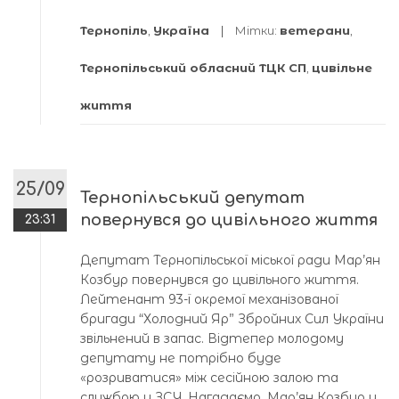
Тернопіль
,
Україна
Мітки:
ветерани
,
Тернопільський обласний ТЦК СП
,
цивільне
життя
25/09
Тернопільський депутат
повернувся до цивільного життя
23:31
Депутат Тернопільської міської ради Мар’ян
Козбур повернувся до цивільного життя.
Лейтенант 93-ї окремої механізованої
бригади “Холодний Яр” Збройних Сил України
звільнений в запас. Відтепер молодому
депутату не потрібно буде
«розриватися» між сесійною залою та
службою у ЗСУ. Нагадаємо, Мар’ян Козбур у