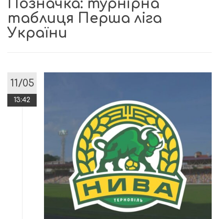
Позначка:
турнірна
таблиця Перша ліга
України
11/05
13:42