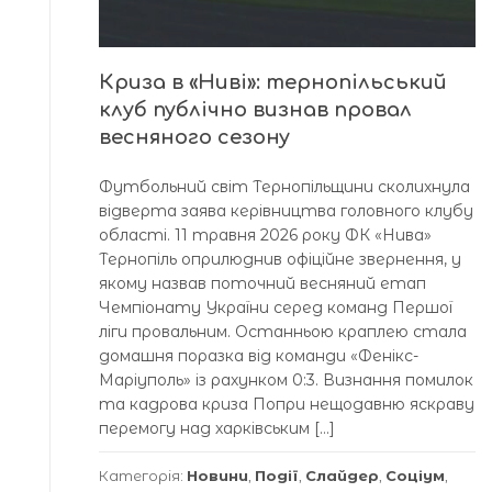
Криза в «Ниві»: тернопільський
клуб публічно визнав провал
весняного сезону
Футбольний світ Тернопільщини сколихнула
відверта заява керівництва головного клубу
області. 11 травня 2026 року ФК «Нива»
Тернопіль оприлюднив офіційне звернення, у
якому назвав поточний весняний етап
Чемпіонату України серед команд Першої
ліги провальним. Останньою краплею стала
домашня поразка від команди «Фенікс-
Маріуполь» із рахунком 0:3. Визнання помилок
та кадрова криза Попри нещодавню яскраву
перемогу над харківським […]
Категорія:
Новини
,
Події
,
Слайдер
,
Соціум
,