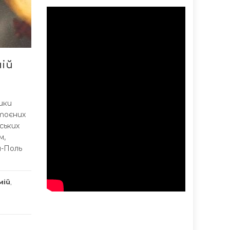
мій
ики
тоєних
ських
м,
н-Поль
мій
,