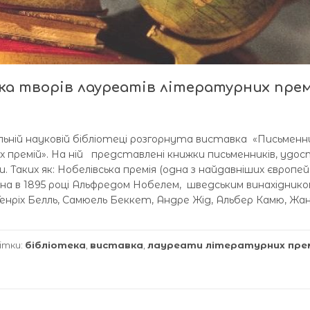
вка творів лауреатів літературних пре
сальній науковій бібліотеці розгорнута виставка «Письменн
премій». На ній представлені книжки письменників, удос
. Таких як: Нобелівська премія (одна з найдавніших європей
на в 1895 році Альфредом Нобелем, шведським винахіднико
енріх Белль, Самюель Беккет, Андре Жід, Альбер Камю, Жа
ітки:
бібліотека
,
виставка
,
лауреати літературних пре