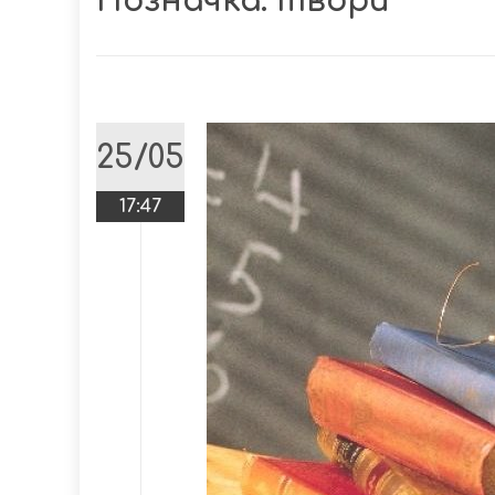
Позначка:
твори
25/05
17:47