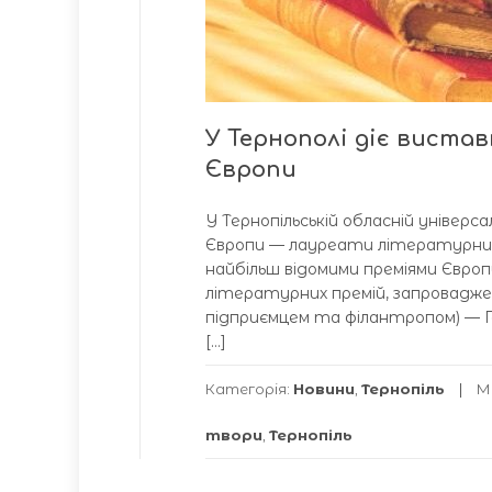
У Тернополі діє виста
Європи
У Тернопільській обласній універ
Європи — лауреати літературних 
найбільш відомими преміями Європи
літературних премій, запровадже
підприємцем та філантропом) — Г
[…]
Категорія:
Новини
,
Тернопіль
М
твори
,
Тернопіль