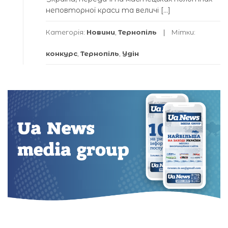
неповторної краси та величі […]
Категорія:
Новини
,
Тернопіль
Мітки:
конкурс
,
Тернопіль
,
Удін