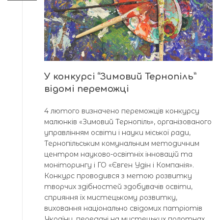
У конкурсі “Зимовий Тернопіль”
відомі переможці
4 лютого визначено переможців конкурсу
малюнків «Зимовий Тернопіль», організованого
управлінням освіти і науки міської ради,
Тернопільським комунальним методичним
центром науково-освітніх інновацій та
моніторингу і ГО «Євген Удін і Компанія».
Конкурс проводився з метою розвитку
творчих здібностей здобувачів освіти,
сприяння їх мистецькому розвитку,
виховання національно свідомих патріотів
України, передачі на мистецьких полотнах