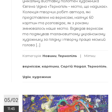
унікальну виставку полотен художника
Євгена Удіна «Тернопіль – місто, що надихає».
Колекція творчих робіт автора, які
представлені на вернісажі, налічує 60
картин та розповідає, як з роками
змінювалось наше місто. Відвідав вернісаж
та подякував талановитому українському
художнику за плідну і творчу працю міський
голова […]
Категорія:
Новини
,
Тернопіль
Мітки:
вернісаж
,
картини
,
Сергій Надал
,
Тернопіль
,
Удін
,
художник
05/02
11:45