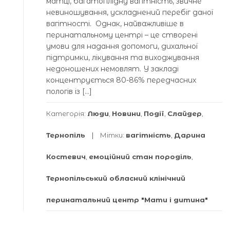
матці, багатоплідну вагітність, звичне
невиношування, ускладнений перебіг даної
вагітності. Однак, найважливіше в
перинатальному центрі – це створені
умови для надання допомоги, дихальної
підтримки, лікування та виходжування
недоношених немовлят. У закладі
концентрується 80-86% передчасних
пологів із […]
Категорія:
Люди
,
Новини
,
Події
,
Слайдер
,
Тернопіль
Мітки:
вагітність
,
Дарина
Костевич
,
емоційний стан породіль
,
Тернопільський обласний клінічний
перинатальний центр "Мати і дитина"