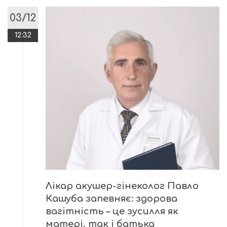
03/12
12:32
Лікар акушер-гінеколог Павло
Кашуба запевняє: здорова
вагітність – це зусилля як
матері, так і батька