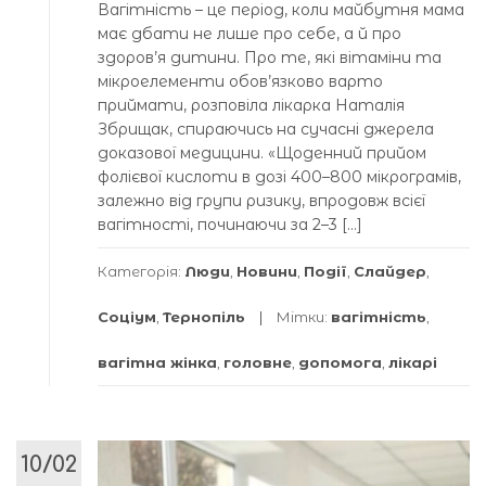
Вагітність – це період, коли майбутня мама
має дбати не лише про себе, а й про
здоров’я дитини. Про те, які вітаміни та
мікроелементи обов’язково варто
приймати, розповіла лікарка Наталія
Збрищак, спираючись на сучасні джерела
доказової медицини. «Щоденний прийом
фолієвої кислоти в дозі 400–800 мікрограмів,
залежно від групи ризику, впродовж всієї
вагітності, починаючи за 2–3 […]
Категорія:
Люди
,
Новини
,
Події
,
Слайдер
,
Соціум
,
Тернопіль
Мітки:
вагітність
,
вагітна жінка
,
головне
,
допомога
,
лікарі
10/02