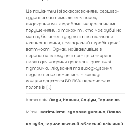
Це пацієнтки і зі захворюваннями серцево-
судинної системи, легень, нирок,
ендокринними хворобами, неврологічними
порушеннями, а також ті, хто має рубці на
матці, багатоплідну вагітність, звичне
невиношування, ускладнений перебіг даної
вагітності. Однак, найважливіше в
перинатальному центрі – це створені
умови для надання допомоги, дихальної
підтримки, лікування та виходжування
недоношених немовлят. У закладі
концентрується 80-86% передчасних
пологів із […]
Категорія:
Люди
,
Новини
,
Соціум
,
Тернопіль
Мітки:
вагітність
,
здорова дитина
,
Павло
Кашуба
,
Тернопільський обласний клінічний