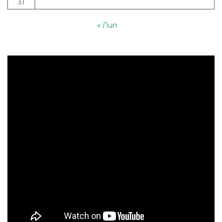
31
« Лип