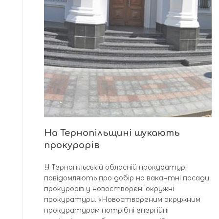
На Тернопільщині шукають
прокурорів
У Тернопільській обласній прокуратурі
повідомляють про добір на вакантні посади
прокурорів у новостворені окружні
прокуратури. «Новоствореним окружним
прокуратурам потрібні енергійні