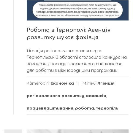
Робота в Тернополі: Агенція
розвитку шукає фахівця
Агенція регіонального розвитку в
Тернопільській області оголосила конкурс на
вакантну посаду проєктного спеціаліста
для роботи з міжнародними програмами.
Категорія:
Економіка
Мітки:
Агенція
регіонального розвитку
,
вакансія
,
працевлаштування
,
робота
,
Тернопіль