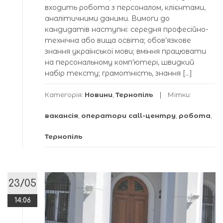
входить робота з персоналом, клієнтами,
аналітичними даними. Вимоги до
кандидатів наступні: середня професійно-
технічна або вища освіта; обов’язкове
знання української мови; вміння працювати
на персональному комп’ютері, швидкий
набір тексту; грамотність, знання […]
Категорія:
Новини
,
Тернопіль
Мітки:
вакансія
,
оператори call-центру
,
робота
,
Тернопіль
23/05
14:06