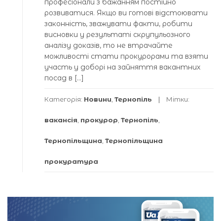
професіонали з бажанням постійно
розвиватися. Якщо ви готові відстоювати
законність, зважувати факти, робити
висновки у результаті скрупульозного
аналізу доказів, то не втрачайте
можливості стати прокурорами та взяти
участь у доборі на зайняття вакантних
посад в […]
Категорія:
Новини
,
Тернопіль
Мітки:
вакансія
,
прокурор
,
Тернопіль
,
Тернопільщина
,
Тернопільщина
прокуратура