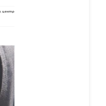
а
,
центр