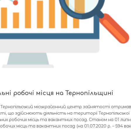
ьні робочі місця на Тернопільщині
ку Тернопільський міськрайонний центр зайнятості отримав
сті, що здійснюють діяльність на території Тернопільської
льних робочих місць та вакантних посад. Станом на 01 липн
обочих місць та вакантних посад (на 01.07.2020 р. – 594 вака