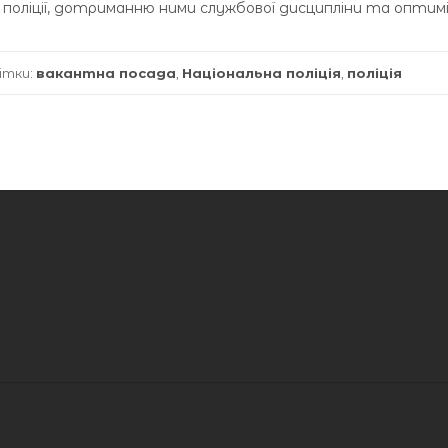
в поліції, дотриманню ними службової дисципліни та оптимі
ітки:
вакантна посада
,
Національна поліція
,
поліція