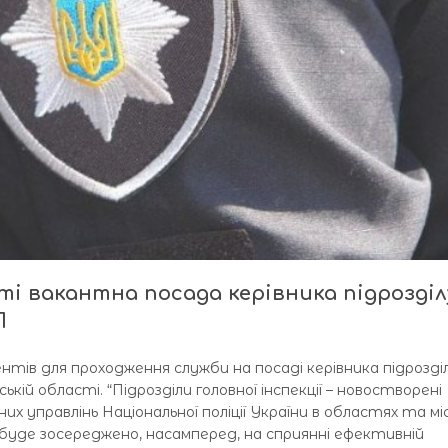
ті вакантна посада керівника підрозділ
П
ів для проходження служби на посаді керівника підрозді
ській області. “Підрозділи головної інспекції – новостворені
них управлінь Національної поліції України в областях та мі
ції буде зосереджено, насамперед, на сприянні ефективній