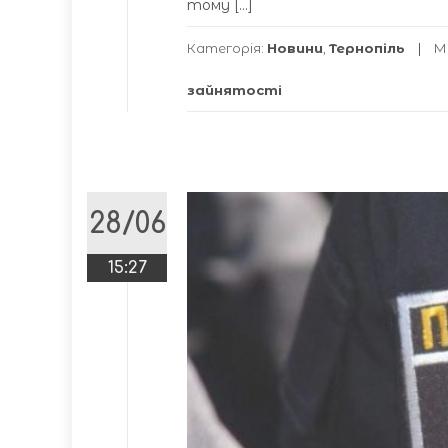
тому […]
Категорія:
Новини
,
Тернопіль
М
зайнятості
28/06
15:27