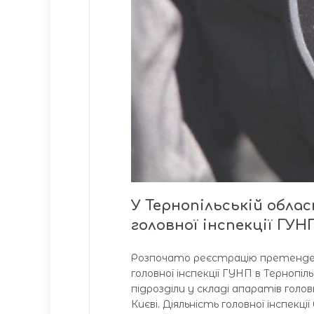
У Тернопільській облас
головної інспекції ГУН
Розпочато реєстрацію претендент
головної інспекції ГУНП в Тернопіль
підрозділи у складі апаратів голов
Києві. Діяльність головної інспек