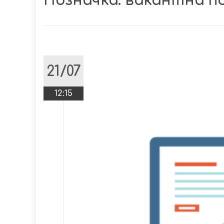
Позначка:
вакантна п
21/07
12:15