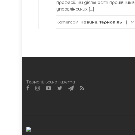
професійній діяльності працівникі
управлінських […]
Категорія:
Новини
,
Тернопіль
М
Тернопільська газета