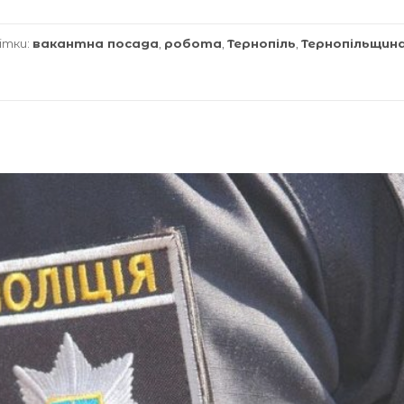
ітки:
вакантна посада
,
робота
,
Тернопіль
,
Тернопільщин