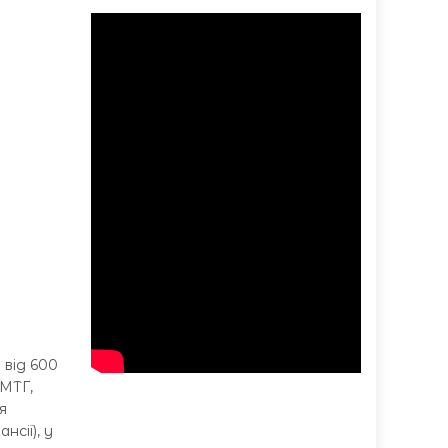
 від 600
 МТГ,
я
нсії), у