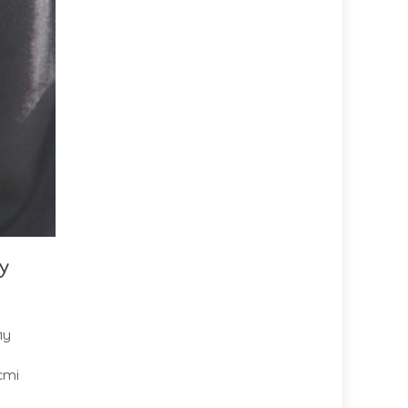
у
лу
сті