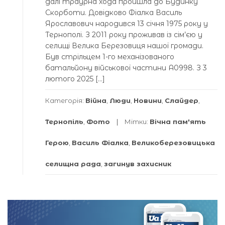
далі траурна хода пройшла до Будинку
Скорботи. Довідково Фіалка Василь
Ярославович народився 13 січня 1975 року у
Тернополі. З 2011 року проживав із сім’єю у
селищі Велика Березовиця нашої громади.
Був стрільцем 1-го механізованого
батальйону військової частини А0998. З 3
лютого 2025 […]
Категорія:
Війна
,
Люди
,
Новини
,
Слайдер
,
Тернопіль
,
Фото
Мітки:
Вічна пам'ять
Герою
,
Василь Фіалка
,
Великоберезовицька
селищна рада
,
загинув захисник