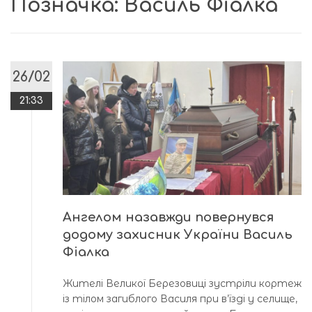
Позначка:
Василь Фіалка
26/02
21:33
Ангелом назавжди повернувся
додому захисник України Василь
Фіалка
Жителі Великої Березовиці зустріли кортеж
із тілом загиблого Василя при в’їзді у селище,