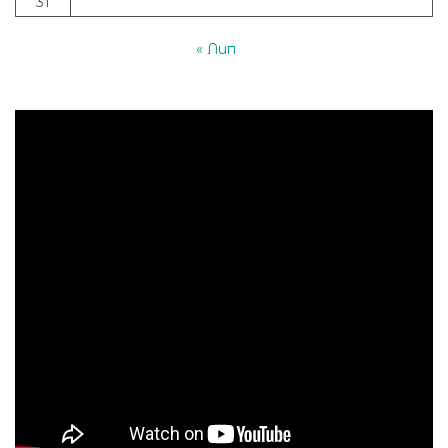
31
« Лип