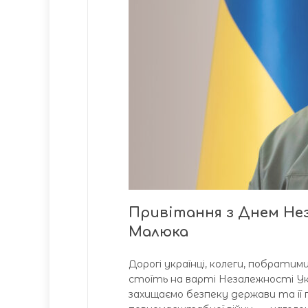
Привітання з Днем Нез
Малюка
Дорогі українці, колеги, побрат
стоїть на варті Незалежності Укр
захищаємо безпеку держави та її г