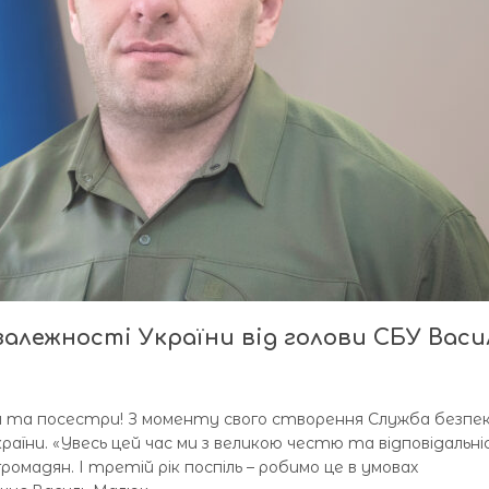
алежності України від голови СБУ Васи
ими та посестри! З моменту свого створення Служба безпе
аїни. «Увесь цей час ми з великою честю та відповідальн
ромадян. І третій рік поспіль – робимо це в умовах