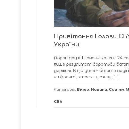
Привітання Голови СБУ
України
Дорогі друзі! Шановні колеги! 24 
лише результат боротьби багатьох
державі. В цій даті – багато надії
на фронті, хтось – у тилу. […]
Категорія:
Відео
,
Новини
,
Соціум
,
У
СБУ