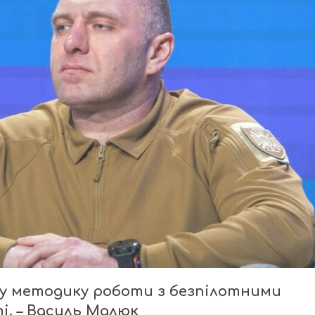
ну методику роботи з безпілотними
і, – Василь Малюк