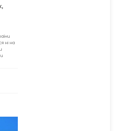
,
раїни
я ні на
и
ти