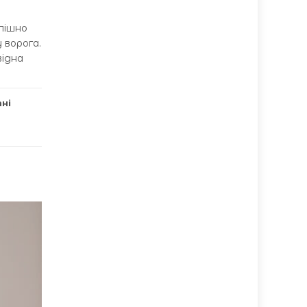
спішно
 ворога.
відна
ні