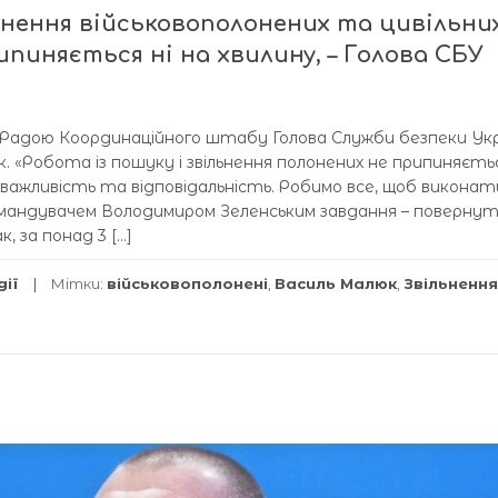
ьнення військовополонених та цивільних
ипиняється ні на хвилину, – Голова СБУ
ня Радою Координаційного штабу Голова Служби безпеки Ук
«Робота із пошуку і звільнення полонених не припиняєтьс
її важливість та відповідальність. Робимо все, щоб виконат
мандувачем Володимиром Зеленським завдання – поверну
к, за понад 3 […]
дії
Мітки:
військовополонені
,
Василь Малюк
,
Звільнення