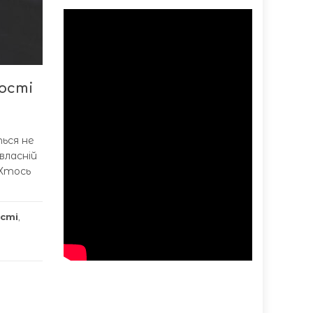
ості
ться не
власній
 Хтось
сті
,