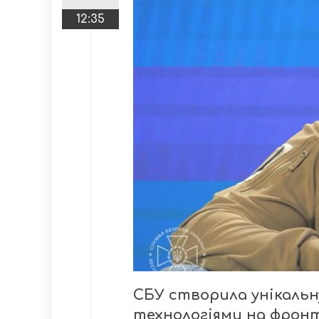
12:35
СБУ створила унікаль
технологіями на фронт