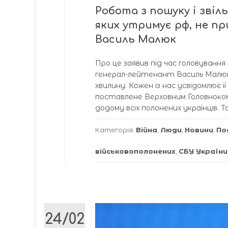
Робота з пошуку і звіл
яких утримує рф, не пр
Василь Малюк
Про це заявив під час головуван
генерал-лейтенант Василь Малюк. 
хвилину. Кожен із нас усвідомлює 
поставлене Верховним Головноко
додому всіх полонених українців. Та
Категорія:
Війна
,
Люди
,
Новини
,
По
військовополонених
,
СБУ України
24/02