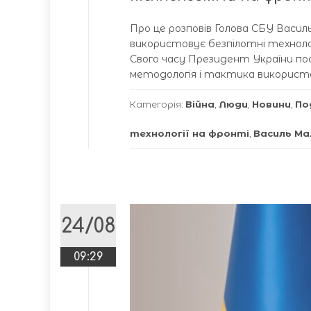
Про це розповів Голова СБУ Василь
використовує безпілотні технологі
Свого часу Президент України пос
методологія і тактика використан
Категорія:
Війна
,
Люди
,
Новини
,
По
технології на фронті
,
Василь Ма
24/08
09:29