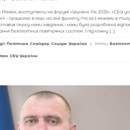
 Малюк, виступаючи на форумі «Україна. Рік 2025». «СБУ у
ї – працюємо в морі, на лінії фронту та за її межами в тилу
тавив перед нами завдання, і нами була розроблена відпо
ня безпілотних повітряних систем. І під кожну […]
дії
,
Політика
,
Слайдер
,
Соціум
,
Україна
Мітки:
Безпілот
люк
,
СБУ України