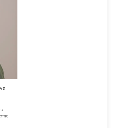
ля
ки
істю