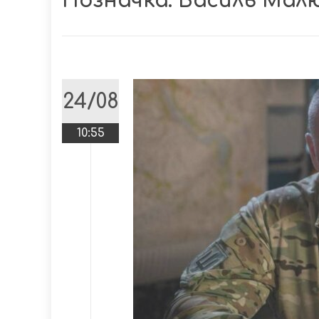
Позначка:
Василь Мал
24/08
10:55