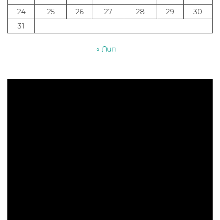
24
25
26
27
28
29
30
31
« Лип