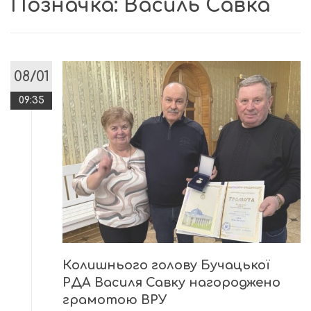
Позначка:
Василь Савка
08/01
09:35
Колишнього голову Бучацької
РДА Василя Савку нагороджено
грамотою ВРУ