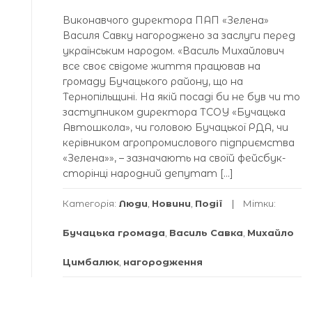
Виконавчого директора ПАП «Зелена»
Василя Савку нагороджено за заслуги перед
українським народом. «Василь Михайлович
все своє свідоме життя працював на
громаду Бучацького району, що на
Тернопільщині. На якій посаді би не був чи то
заступником директора ТСОУ «Бучацька
Автошкола», чи головою Бучацької РДА, чи
керівником агропромислового підприємства
«Зелена»», – зазначають на своїй фейсбук-
сторінці народний депутат […]
Категорія:
Люди
,
Новини
,
Події
Мітки:
Бучацька громада
,
Василь Савка
,
Михайло
Цимбалюк
,
нагородження