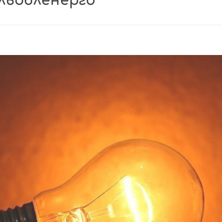
ільобленерго”