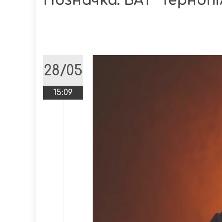
Позначка:
ВАТ “Терноп
28/05
15:09