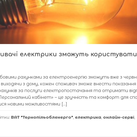
живачі електрики зможуть користувати
бовими рахунками за електроенергію зможуть вже з червн
е виходячи з дому, кожен споживач зможе внести показання
зрахунків за послуги електропостачання та отримати від
«Персональний кабінет» – це зручність та комфорт для спо
ися новими можливостями […]
ітки:
ВАТ "Тернопільобленерго"
,
електрика
,
онлайн-серві
,