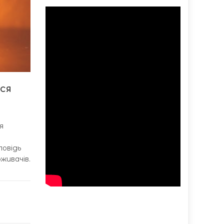
ся
я
повідь
живачів.