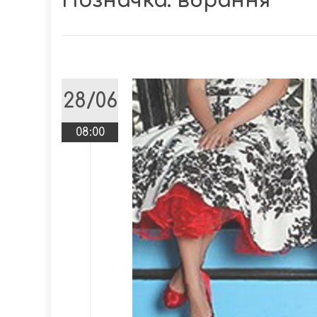
Позначка:
вбрання
28/06
08:00