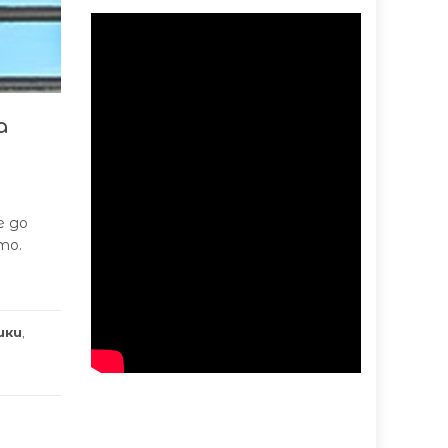
а
е до
то.
ики
,