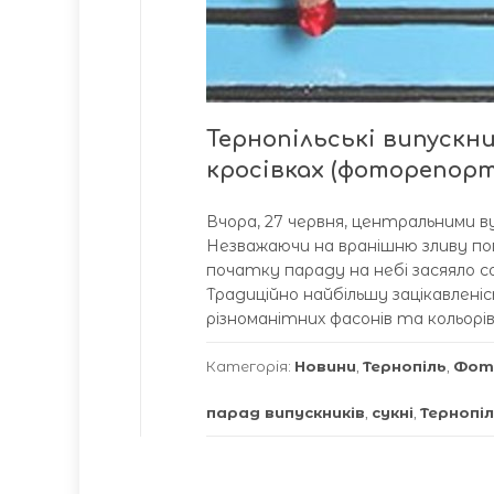
Тернопільські випускни
кросівках (фоторепор
Вчора, 27 червня, центральними в
Незважаючи на вранішню зливу по
початку параду на небі засяяло с
Традиційно найбільшу зацікавлені
різноманітних фасонів та кольорі
Категорія:
Новини
,
Тернопіль
,
Фот
парад випускників
,
сукні
,
Тернопі