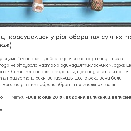
ці красувалися у різнобарвних сукнях т
таж)
улицями Тернополя пройшла урочиста хода випускників.
года не зіпсувала настрою одинадцятикласникам, адже щ
онце. Сотні тернополян зібралися, щоб подивитися на свя
сть привертали сукні випускниць. Цього року вони були
в. Багато дівчат вибрали вбрання пастельних тонів, […]
о
Мітки:
«Випускник 2019»
,
вбрання
,
випускний
,
випускн
ль